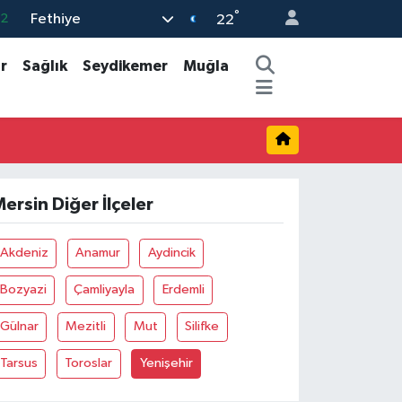
°
Fethiye
32
22
08
r
Sağlık
Seydikemer
Muğla
02
16
4
11
ersin Diğer İlçeler
Akdeniz
Anamur
Aydincik
Bozyazi
Çamliyayla
Erdemli
Gülnar
Mezitli
Mut
Silifke
Tarsus
Toroslar
Yenişehir