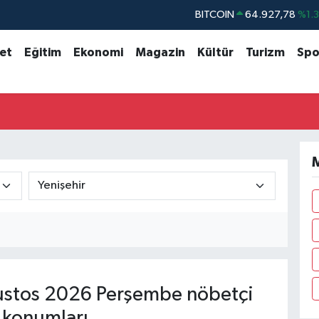
BITCOIN
64.927,78
%1.
DOLAR
47,5894
%0.
set
Eğitim
Ekonomi
Magazin
Kültür
Turizm
Spo
EURO
55,0398
%-0.
STERLİN
64,1581
%0.
GRAM ALTIN
6527.85
%0.5
BİST100
13.703
%
M
stos 2026 Perşembe nöbetçi
 konumları