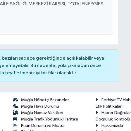
AİLE SAĞLIĞI MERKEZİ KARŞISI, TOTALENERGİES
bazıları sadece gerektiğinde açık kalabilir veya
elemeyebilir. Bu nedenle, yola çıkmadan önce
teyit etmeniz iyi bir fikir olacaktır.
Muğla Nöbetçi Eczaneler
Fethiye TV Hab
Muğla Hava Durumu
Etik Politikaları
Muğla Namaz Vakitleri
Haber Doğrula
Muğla Trafik Yoğunluk Haritası
Doğruluk Kontrolü P
Puan Durumu ve Fikstür
Hakkımızda