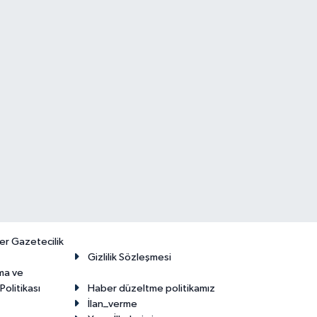
er Gazetecilik
Gizlilik Sözleşmesi
ma ve
olitikası
Haber düzeltme politikamız
İlan_verme