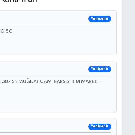
Yenişehir
 NO:5C
Yenişehir
 1307 SK MUĞDAT CAMİ KARŞISI BİM MARKET
Yenişehir