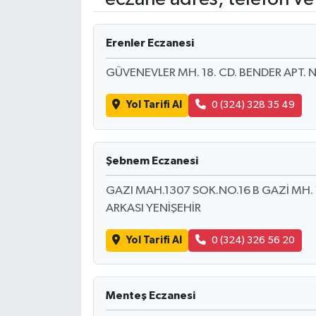
Turizm
Erenler Eczanesi
GÜVENEVLER MH. 18. CD. BENDER APT.
Yol Tarifi Al
0 (324) 328 35 49
Şebnem Eczanesi
GAZI MAH.1307 SOK.NO.16 B GAZİ MH.
ARKASI YENİŞEHİR
Yol Tarifi Al
0 (324) 326 56 20
Menteş Eczanesi