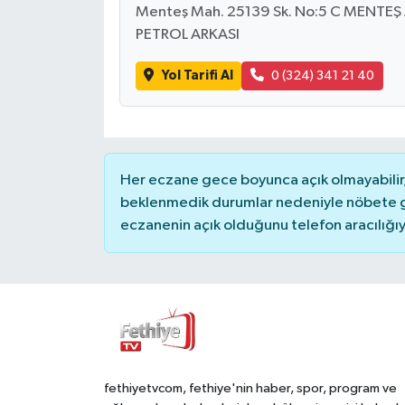
Menteş Mah. 25139 Sk. No:5 C MENTEŞ 
PETROL ARKASI
Yol Tarifi Al
0 (324) 341 21 40
Her eczane gece boyunca açık olmayabilir, 
beklenmedik durumlar nedeniyle nöbete g
eczanenin açık olduğunu telefon aracılığıyla 
fethiyetvcom, fethiye'nin haber, spor, program ve