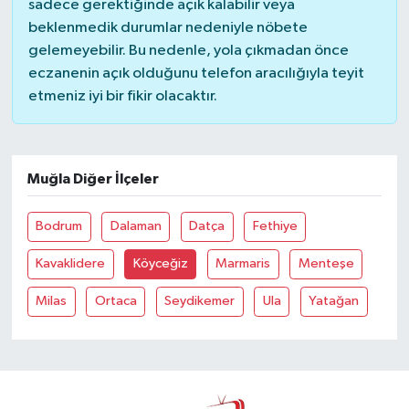
sadece gerektiğinde açık kalabilir veya
beklenmedik durumlar nedeniyle nöbete
gelemeyebilir. Bu nedenle, yola çıkmadan önce
eczanenin açık olduğunu telefon aracılığıyla teyit
etmeniz iyi bir fikir olacaktır.
Muğla Diğer İlçeler
Bodrum
Dalaman
Datça
Fethiye
Kavaklidere
Köyceğiz
Marmaris
Menteşe
Milas
Ortaca
Seydikemer
Ula
Yatağan