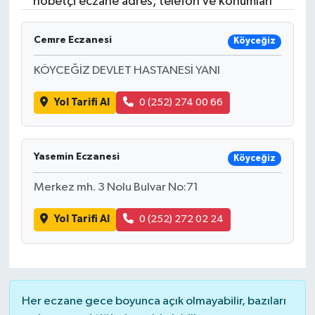
nöbetçi eczane adres, telefon ve konumları
Turizm
Cemre Eczanesi
Köyceğiz
KÖYCEĞİZ DEVLET HASTANESİ YANI
Yol Tarifi Al
0 (252) 274 00 66
Yasemin Eczanesi
Köyceğiz
Merkez mh. 3 Nolu Bulvar No:71
Yol Tarifi Al
0 (252) 272 02 24
Her eczane gece boyunca açık olmayabilir, bazıları