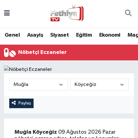
Genel
Muğla Nöbetçi Eczaneler
Genel
Asayiş
Siyaset
Eğitim
Ekonomi
Mag
Siyaset
Muğla Hava Durumu
Nöbetçi Eczaneler
Asayiş
Muğla Namaz Vakitleri
Eğitim
Muğla Trafik Yoğunluk Haritası
Ekonomi
Süper Lig Puan Durumu ve Fikstür
Kültür
Tüm Manşetler
Paylaş
Magazin
Son Dakika Haberleri
Muğla
Köyceğiz
09 Ağustos 2026 Pazar
Spor
Haber Arşivi