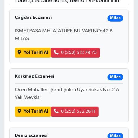
nöbetçi eczane adres, telefon ve konumları
Turizm
Çagdas Eczanesi
Milas
ISMETPASA MH. ATATÜRK BULVARI NO:42 B
MILAS
Yol Tarifi Al
0 (252) 512 79 75
Korkmaz Eczanesi
Milas
Ören Mahallesi Şehit Şükrü Uyar Sokak No :2 A
Yalı Mevkisi
Yol Tarifi Al
0 (252) 532 28 11
Denız Eczanesi
Milas