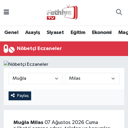
Genel
Muğla Nöbetçi Eczaneler
Genel
Asayiş
Siyaset
Eğitim
Ekonomi
Mag
Siyaset
Muğla Hava Durumu
Nöbetçi Eczaneler
Asayiş
Muğla Namaz Vakitleri
Eğitim
Muğla Trafik Yoğunluk Haritası
Ekonomi
Süper Lig Puan Durumu ve Fikstür
Kültür
Tüm Manşetler
Paylaş
Magazin
Son Dakika Haberleri
Muğla
Milas
07 Ağustos 2026 Cuma
Spor
Haber Arşivi