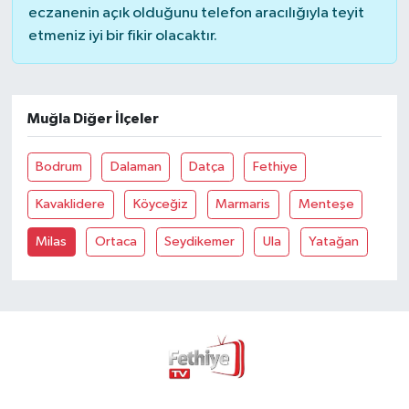
eczanenin açık olduğunu telefon aracılığıyla teyit
etmeniz iyi bir fikir olacaktır.
Muğla Diğer İlçeler
Bodrum
Dalaman
Datça
Fethiye
Kavaklidere
Köyceğiz
Marmaris
Menteşe
Milas
Ortaca
Seydikemer
Ula
Yatağan