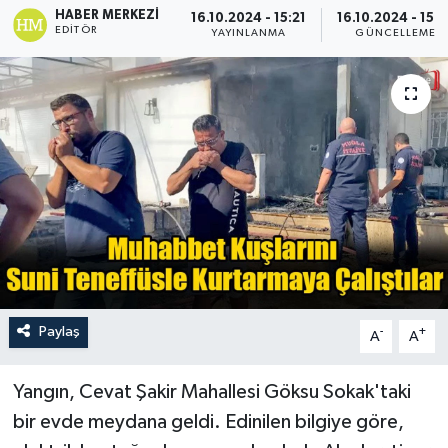
HABER MERKEZI
16.10.2024 - 15:21
16.10.2024 - 15:2
EDITÖR
Turizm
YAYINLANMA
GÜNCELLEME
Paylaş
-
+
A
A
Yangın, Cevat Şakir Mahallesi Göksu Sokak'taki
bir evde meydana geldi. Edinilen bilgiye göre,