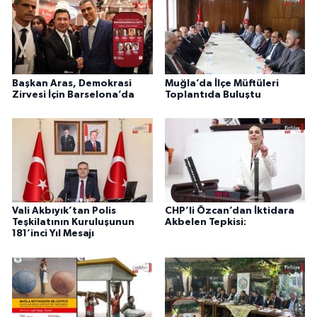
Başkan Aras, Demokrasi
Muğla’da İlçe Müftüleri
Zirvesi İçin Barselona’da
Toplantıda Buluştu
Vali Akbıyık’tan Polis
CHP’li Özcan’dan İktidara
Teşkilatının Kuruluşunun
Akbelen Tepkisi:
181’inci Yıl Mesajı