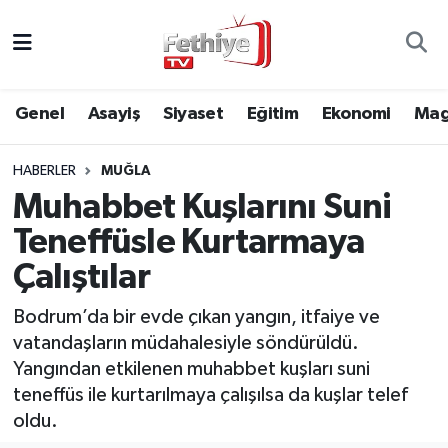
Genel
Muğla Nöbetçi Eczaneler
Genel
Asayiş
Siyaset
Eğitim
Ekonomi
Mag
Siyaset
Muğla Hava Durumu
HABERLER
MUĞLA
Asayiş
Muğla Namaz Vakitleri
Muhabbet Kuşlarını Suni
Eğitim
Muğla Trafik Yoğunluk Haritası
Teneffüsle Kurtarmaya
Çalıştılar
Ekonomi
Süper Lig Puan Durumu ve Fikstür
Bodrum’da bir evde çıkan yangın, itfaiye ve
Kültür
Tüm Manşetler
vatandaşların müdahalesiyle söndürüldü.
Yangından etkilenen muhabbet kuşları suni
Magazin
Son Dakika Haberleri
teneffüs ile kurtarılmaya çalışılsa da kuşlar telef
oldu.
Spor
Haber Arşivi