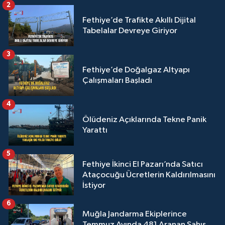
2
Fethiye’de Trafikte Akıllı Dijital
Tabelalar Devreye Giriyor
3
Fethiye’de Doğalgaz Altyapı
Çalışmaları Başladı
4
Ölüdeniz Açıklarında Tekne Panik
Yarattı
5
Fethiye İkinci El Pazarı’nda Satıcı
Ataçocuğu Ücretlerin Kaldırılmasını
İstiyor
6
Muğla Jandarma Ekiplerince
Temmuz Ayında 481 Aranan Şahıs