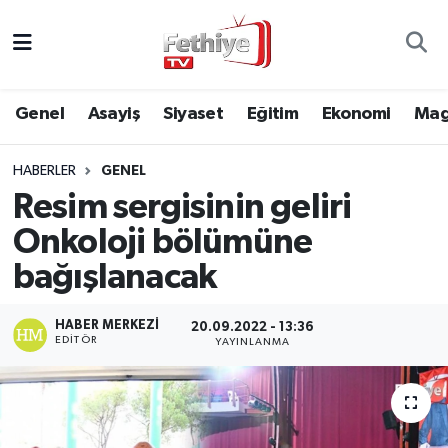
Genel
Muğla Nöbetçi Eczaneler
Genel
Asayiş
Siyaset
Eğitim
Ekonomi
Mag
Siyaset
Muğla Hava Durumu
HABERLER
GENEL
Asayiş
Muğla Namaz Vakitleri
Resim sergisinin geliri
Eğitim
Muğla Trafik Yoğunluk Haritası
Onkoloji bölümüne
bağışlanacak
Ekonomi
Süper Lig Puan Durumu ve Fikstür
HABER MERKEZI
20.09.2022 - 13:36
Kültür
Tüm Manşetler
EDITÖR
YAYINLANMA
Magazin
Son Dakika Haberleri
Spor
Haber Arşivi