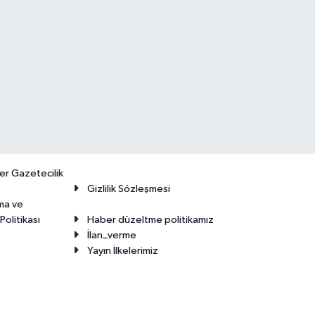
er Gazetecilik
Gizlilik Sözleşmesi
ma ve
olitikası
Haber düzeltme politikamız
İlan_verme
Yayın İlkelerimiz