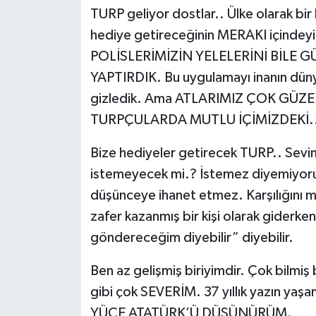
TURP geliyor dostlar.. Ülke olarak bir
hediye getireceğinin MERAKI içindeyi
POLİSLERİMİZİN YELELERİNİ BİLE 
YAPTIRDIK. Bu uygulamayı inanın düny
gizledik. Ama ATLARIMIZ ÇOK GÜZE
TURPÇULARDA MUTLU İÇİMİZDEKİ..
Bize hediyeler getirecek TURP.. Sevind
istemeyecek mi.? İstemez diyemiyor
düşünceye ihanet etmez. Karşılığını
zafer kazanmış bir kişi olarak giderken
göndereceğim diyebilir” diyebilir.
Ben az gelişmiş biriyimdir. Çok bilmiş 
gibi çok SEVERİM. 37 yıllık yazın ya
YÜCE ATATÜRK’Ü DÜŞÜNÜRÜM.