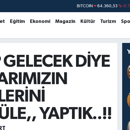
BITCOIN
64.360,53
%-0.
DOLAR
47,7069
%0.
set
Eğitim
Ekonomi
Magazin
Kültür
Turizm
Spo
EURO
55,0265
%0.
STERLİN
64,1897
%0.
GRAM ALTIN
6574.81
%1.
 GELECEK DİYE
BİST100
13.887
%6
LARIMIZIN
LERİNİ
LE,, YAPTIK..!!
RT