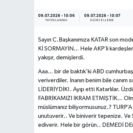
Turizm
09.07.2026 - 10:06
09.07.2026 - 10:07
YAYINLANMA
GÜNCELLEME
Sayın C.Başkanımıza KATAR son model
Kİ SORMAYIN… Hele AKP’li kardeşleri
yakışır, demişlerdi.
Aaa… bir de baktık’ki ABD cumhurbaşk
veriverdiler. İnanın benim bile canım
LİDERİYDİK!. Ayıp etti Katarlılar. Üz
FABRİKAMIZI İKRAM ETMİŞTİK… Olmadı
müslümanız biliyormusunuz.? TURP’A 
unutuverir.. Ve biniverir tepenize. Ve
ediverir. Hele bir görün.. DEMEDİ D