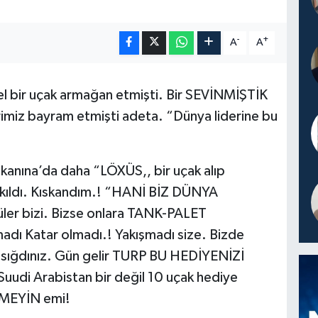
-
+
A
A
 bir uçak armağan etmişti. Bir SEVİNMİŞTİK
miz bayram etmişti adeta. “Dünya liderine bu
anına’da daha “LÖXÜS,, bir uçak alıp
 sıkıldı. Kıskandım.! “HANİ BİZ DÜNYA
düler bizi. Bizse onlara TANK-PALET
 Katar olmadı.! Yakışmadı size. Bizde
sığdınız. Gün gelir TURP BU HEDİYENİZİ
 Suudi Arabistan bir değil 10 uçak hediye
EMEYİN emi!