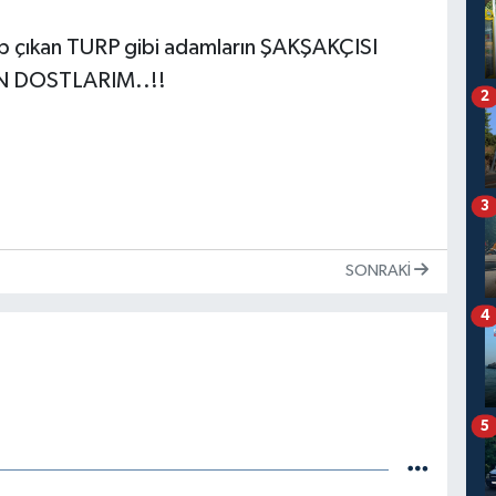
hip çıkan TURP gibi adamların ŞAKŞAKÇISI
CAN DOSTLARIM..!!
2
3
SONRAKI
4
5