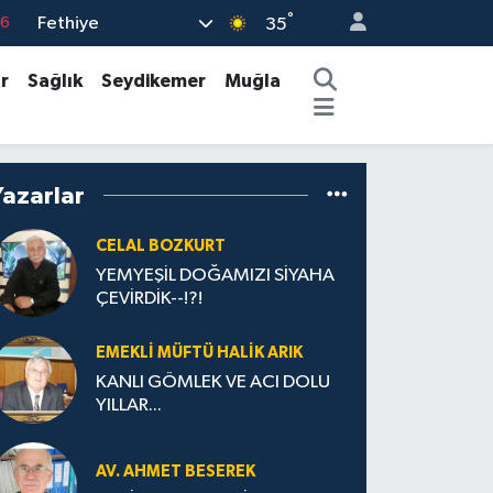
°
Fethiye
76
35
17
r
Sağlık
Seydikemer
Muğla
01
02
44
Yazarlar
4
CELAL BOZKURT
YEMYEŞİL DOĞAMIZI SİYAHA
ÇEVİRDİK--!?!
EMEKLI MÜFTÜ HALIK ARIK
KANLI GÖMLEK VE ACI DOLU
YILLAR...
AV. AHMET BESEREK