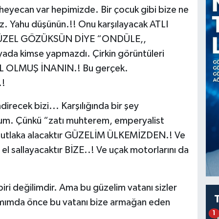
 heyecan var hepimizde. Bir çocuk gibi bize ne
z. Yahu düşünün.!! Onu karşılayacak ATLI
GÜZEL GÖZÜKSÜN DİYE “ONDÜLE,,
ada kimse yapmazdı. Çirkin görüntüleri
L OLMUŞ İNANIN.! Bu gerçek.
!
irecek bizi... Karşılığında bir şey
um. Çünkü “zatı muhterem, emperyalist
 mutlaka alacaktır GÜZELİM ÜLKEMİZDEN.! Ve
 el sallayacaktır BİZE..! Ve uçak motorlarını da
biri değilimdir. Ama bu güzelim vatanı sizler
şamımda önce bu vatanı bize armağan eden
1