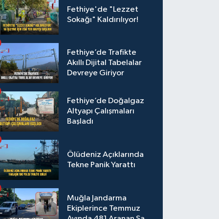
Fethiye'de "Lezzet
Sokağı" Kaldırılıyor!
Fethiye’de Trafikte
Akıllı Dijital Tabelalar
Devreye Giriyor
Fethiye’de Doğalgaz
Altyapı Çalışmaları
Başladı
Ölüdeniz Açıklarında
Tekne Panik Yarattı
Muğla Jandarma
Ekiplerince Temmuz
Ayında 481 Aranan Şahıs