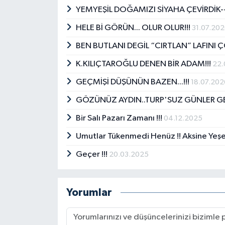
YEMYEŞİL DOĞAMIZI SİYAHA ÇEVİRDİK--
HELE Bİ GÖRÜN... OLUR OLUR!!!
31.07.20
BEN BUTLANI DEGİL “CIRTLAN” LAFINI Ç
K.KILIÇTAROĞLU DENEN BİR ADAM!!!
22.
GEÇMİŞİ DÜŞÜNÜN BAZEN...!!!
18.07.202
GÖZÜNÜZ AYDIN..TURP'SUZ GÜNLER GER
Bir Salı Pazarı Zamanı !!!
04.12.2025
Umutlar Tükenmedi Henüz !! Aksine Yeşer
Geçer !!!
20.03.2025
Yorumlar