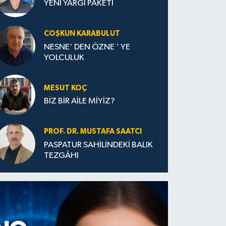
YENİ YARGI PAKETİ
COŞKUN KARABULUT
NESNE' DEN ÖZNE ' YE
YOLCULUK
MESUT KOÇ
BİZ BİR AİLE MİYİZ?
PROF. DR. MUSTAFA SAATCI
PASPATUR SAHİLİNDEKİ BALIK
TEZGÂHI