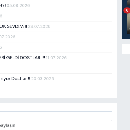
!?!
05.08.2026
6
26
OK SEVDİM !!
28.07.2026
07.2026
6
İ GELDİ DOSTLAR.!!!
11.07.2026
iyor Dostlar !!
20.03.2025