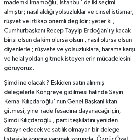
mademki İmamoğlu, İstanbul’ da iki seçimi
almıştır; nasıl aldığı yolsuzluklar ve cinsel istismar,
rüşvet ve irtikap önemli değildir; yeter ki ,
Cumhurbaşkanı Recep Tayyip Erdoğan’ı yıkacak
birisi olsun da kim olursa olsun , nasıl olursa olsun
diyenlerle ; rüşvete ve yolsuzluklara, harama karşı
ve helal yoldan gitmek isteyenlerin mücadelesini
görüyoruz.
Şimdi ne olacak ? Eskiden satın alınmış
delegelerle Kongreye gidilmesi halinde Sayın
Kemal Kılıçdaroğlu’ nun Genel Başkanlıktan
gitmesi, yine irade fesadına dayanacağı için,
Şimdi Kılıçdaroğlu , parti teşkilatını yeniden
dizayn edecek ve satılık olmayan bir delege
listesiyle kongre yapmak zorunda. Özgür Özel