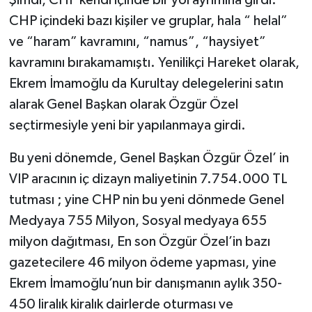
Şimdi, CHP kendi içinde bir yol ayrımına girdi:
CHP içindeki bazı kişiler ve gruplar, hala “ helal”
ve “haram” kavramını, “namus”, “haysiyet”
kavramını bırakamamıştı. Yenilikçi Hareket olarak,
Ekrem İmamoğlu da Kurultay delegelerini satın
alarak Genel Başkan olarak Özgür Özel
seçtirmesiyle yeni bir yapılanmaya girdi.
Bu yeni dönemde, Genel Başkan Özgür Özel’ in
VIP aracının iç dizayn maliyetinin 7.754.000 TL
tutması ; yine CHP nin bu yeni dönmede Genel
Medyaya 755 Milyon, Sosyal medyaya 655
milyon dağıtması, En son Özgür Özel’in bazı
gazetecilere 46 milyon ödeme yapması, yine
Ekrem İmamoğlu’nun bir danışmanın aylık 350-
450 liralık kiralık dairlerde oturması ve