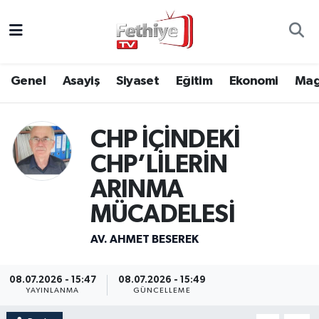
Genel
Muğla Nöbetçi Eczaneler
Genel
Asayiş
Siyaset
Eğitim
Ekonomi
Mag
Siyaset
Muğla Hava Durumu
Asayiş
Muğla Namaz Vakitleri
CHP İÇİNDEKİ
CHP’LİLERİN
Eğitim
Muğla Trafik Yoğunluk Haritası
ARINMA
Ekonomi
Süper Lig Puan Durumu ve Fikstür
MÜCADELESİ
Kültür
Tüm Manşetler
AV. AHMET BESEREK
Magazin
Son Dakika Haberleri
08.07.2026 - 15:47
08.07.2026 - 15:49
YAYINLANMA
GÜNCELLEME
Spor
Haber Arşivi