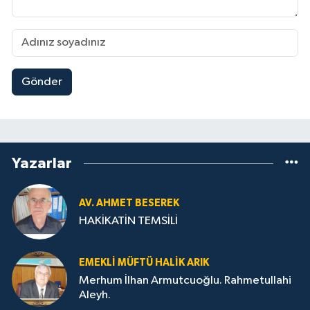
Gönder
Yazarlar
AV. AHMET BESEREK
HAKİKATİN TEMSİLİ
EMEKLI MÜFTÜ HALIK ARIK
Merhum İlhan Armutcuoğlu. Rahmetullahi
Aleyh.