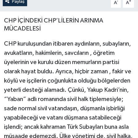
Paylaş
-
+
A
A
Turizm
CHP İÇİNDEKİ CHP’LİLERİN ARINMA
MÜCADELESİ
CHP kuruluşundan itibaren aydınların, subayların,
avukatların, hakimlerin, savcıların , öğretim
üyelerinin ve kurulu düzen memurların partisi
olarak hayat buldu. Ayrıca, hiçbir zaman , fakir ve
köylü ve işçilerin çoğunlukta olduğu bölgelerden
yeterli desteği alamadı. Çünkü, Yakup Kadri’nin,
“Yaban” adlı romanında sivil halk tiplemesiyle;
sade normal sivil vatandaşın, düşmanla işbirliği
yapabileceği ve vatanı düşmana satabileceği
işlendi; ancak kahraman Türk Subayları buna asla
müsaade edemezdi. Ülke yönetimi de, sivil halka,