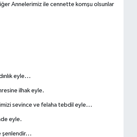
ğer Annelerimiz ile cennette komşu olsunlar
ınlık eyle...
mresine ilhak eyle.
rimizi sevince ve felaha tebdil eyle...
yâde eyle.
 şenlendir...