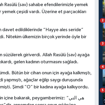
ah Rasülü (sav) sahabe efendilerimizle yemek
r yemek çeşidi vardı. Üzerine et parçacıkları
2
m davet edildiklerinde “Hayye ales seride”
di. Nitekim ülkemizin birçok yerinde öyle bir
3
n süzülerek giriverdi. Allah Rasülü (sav) ayağa
 çıkardı, gelen kadının oturmasını sağladı.
4
mdi. Bütün bir cihan onun için ayağa kalkmıştı,
 yapmıştı, ağaçlar eğlip saygı duruşunda
mişti. Şimdi “O” bir kadına ayağa kalkıyordu.
5
içine bakarak, peygamberimiz: “هي التي