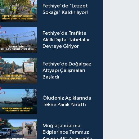
Fethiye'de "Lezzet
Sokağı" Kaldırılıyor!
Fethiye’de Trafikte
Akıllı Dijital Tabelalar
Devreye Giriyor
Fethiye’de Doğalgaz
Altyapı Çalışmaları
Başladı
Ölüdeniz Açıklarında
Tekne Panik Yarattı
Muğla Jandarma
Ekiplerince Temmuz
Ayında 481 Aranan Şahıs