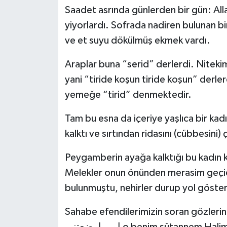
Saadet asrında günlerden bir gün: All
yiyorlardı. Sofrada nadiren bulunan bi
ve et suyu dökülmüş ekmek vardı.
Araplar buna “serid” derlerdi. Niteki
yani “tiride koşun tiride koşun” derler
yemeğe “tirid” denmektedir.
Tam bu esna da içeriye yaşlıca bir kadı
kalktı ve sırtından ridasını (cübbesini)
Peygamberin ayağa kalktığı bu kadın ki
Melekler onun önünden merasim geçidi
bulunmuştu, nehirler durup yol göster
Sahabe efendilerimizin soran gözlerinin 
امي ارضعتني o benim sütannem Halime”dir, annemden sonra onun göğsüne