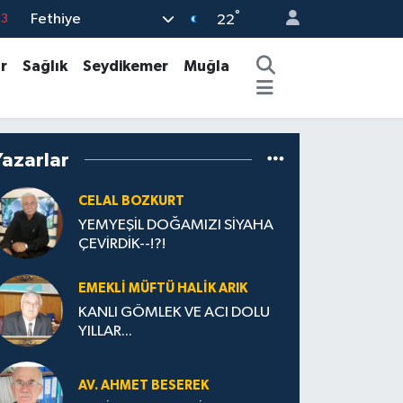
°
Fethiye
0
22
08
r
Sağlık
Seydikemer
Muğla
0
5
0
Yazarlar
63
CELAL BOZKURT
YEMYEŞİL DOĞAMIZI SİYAHA
ÇEVİRDİK--!?!
EMEKLI MÜFTÜ HALIK ARIK
KANLI GÖMLEK VE ACI DOLU
YILLAR...
AV. AHMET BESEREK