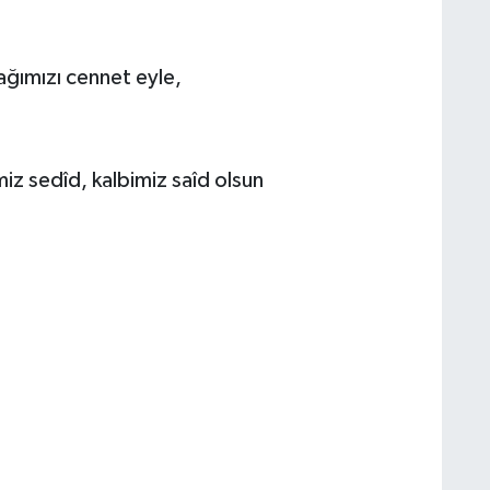
ağımızı cennet eyle,
z sedîd, kalbimiz saîd olsun