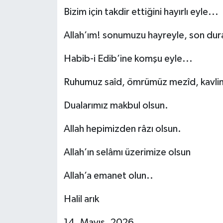
Bizim için takdir ettiğini hayırlı eyle...
Allah’ım! sonumuzu hayreyle, son dur
Habib-i Edib’ine komşu eyle...
Ruhumuz saîd, ömrümüz mezîd, kavlimi
Dualarımız makbul olsun.
Allah hepimizden râzı olsun.
Allah’ın selâmı üzerimize olsun
Allah’a emanet olun..
Halil arık
14. Mayıs. 2026