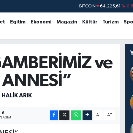
DOLAR
47,6704
%
EURO
55,0406
%-0.
set
Eğitim
Ekonomi
Magazin
Kültür
Turizm
Spo
STERLİN
64,2143
%
GRAM ALTIN
6510.40
%0.4
BİST100
13.799
%7
AMBERİMİZ ve
BITCOIN
64.225,61
%-0.
 ANNESİ”
 HALIK ARIK
6
-
+
A
A
YLAŞIM