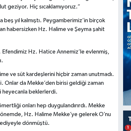
ut geziyor. Hiç sıcaklamıyoruz.”
a beş yıl kalmıştı. Peygamberimiz’in birçok
dan habersizken Hz. Halime ve Şeyma şahit
 Efendimiz Hz. Hatice Annemiz’le evlenmiş,
ı.
me ve süt kardeşlerini hiçbir zaman unutmadı.
i. Onlar da Mekke’den birisi geldiği zaman
i heyecanla beklerlerdi.
mertliği onları hep duygulandırırdı. Mekke
r dönemde, Hz. Halime Mekke’ye gelerek O’nu
 hediyeyle dönmüştü.
1