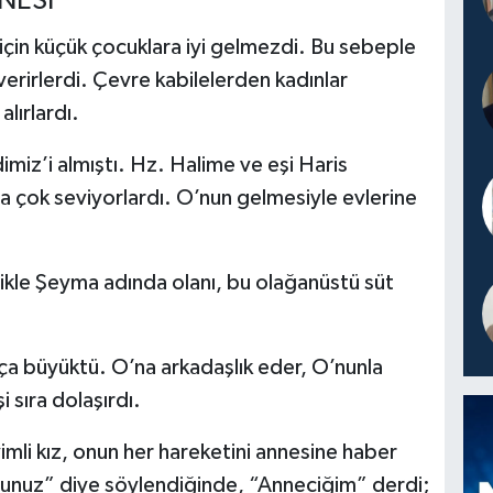
NESİ”
için küçük çocuklara iyi gelmezdi. Bu sebeple
verirlerdi. Çevre kabilelerden kadınlar
lırlardı.
iz’i almıştı. Hz. Halime ve eşi Haris
 çok seviyorlardı. O’nun gelmesiyle evlerine
ikle Şeyma adında olanı, bu olağanüstü süt
büyüktü. O’na arkadaşlık eder, O’nunla
i sıra dolaşırdı.
mli kız, onun her hareketini annesine haber
sunuz” diye söylendiğinde, “Anneciğim” derdi;