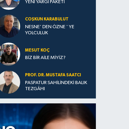
YENİ YARGI PAKETİ
COŞKUN KARABULUT
NESNE' DEN ÖZNE ' YE
YOLCULUK
MESUT KOÇ
BİZ BİR AİLE MİYİZ?
PROF. DR. MUSTAFA SAATCI
PASPATUR SAHİLİNDEKİ BALIK
TEZGÂHI