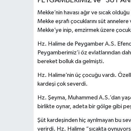
PEYGAMBERİMİZ ve “SÜT AN
Turizm
Mekke’nin havası ağır ve sıcak olduğu 
Mekke eşrafı çocuklarını süt annelere 
Mekke’ye inip, emzirmek üzere çocuk a
Hz. Halime de Peygamber A.S. Efendim
Peygamberimiz’i öz evlatlarından daha
bereket bolluk da gelmişti.
Hz. Halime’nin üç çocuğu vardı. Özell
kardeşi çok severdi.
Hz. Şeyma, Muhammed A.S.’dan yaşça 
birlikte oynar, adeta bir gölge gibi peş
Şüt kardeşinden hiç ayrılmayan bu sevi
verirdi. Hz. Halime “sıcakta oynuyor