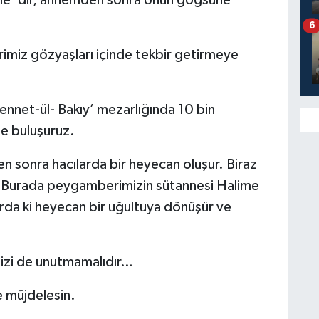
6
imiz gözyaşları içinde tekbir getirmeye
ennet-ül- Bakıy’ mezarlığında 10 bin
ile buluşuruz.
n sonra hacılarda bir heyecan oluşur. Biraz
k “Burada peygamberimizin sütannesi Halime
da ki heyecan bir uğultuya dönüşür ve
mizi de unutmamalıdır…
e müjdelesin.