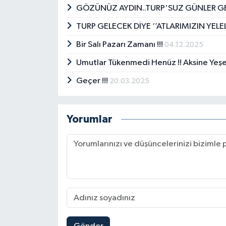
GÖZÜNÜZ AYDIN..TURP'SUZ GÜNLER GER
TURP GELECEK DİYE ‘’ATLARIMIZIN YELEL
Bir Salı Pazarı Zamanı !!!
04.12.2025
Umutlar Tükenmedi Henüz !! Aksine Yeşer
Geçer !!!
20.03.2025
Yorumlar