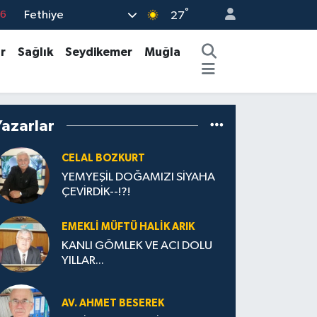
°
Fethiye
76
27
16
r
Sağlık
Seydikemer
Muğla
02
07
44
Yazarlar
0
CELAL BOZKURT
YEMYEŞİL DOĞAMIZI SİYAHA
ÇEVİRDİK--!?!
EMEKLI MÜFTÜ HALIK ARIK
KANLI GÖMLEK VE ACI DOLU
YILLAR...
AV. AHMET BESEREK