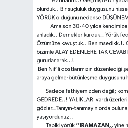
Hatırlarım..! Geçmişte bir yaban
olurduk.. Bir suçluluk duygusunu hi
YÖRÜK olduğunu nedense DÜŞÜNEME
Ama son 30-40 yılda kendimize geld
anladık.. Dernekler kurduk.. Yörük 
Özümüze kavuştuk.. Benimsedikk.!.
bizimle ALAY EDENLERE TAK CEVABIMI
gururlanarak…!
Ben Nif’li dostlarımızın düzenlediği ş
araya gelme-bütünleşme duygusunu hi
Sadece fethiyemizden değil; komşu
GEDREDE..! YALIKLARI vardı üzerlerin
gözler..Tanıyın-tanımayın orda buluna
yaşıyordunuz..
Tabiki yörük
‘’IRAMAZAN,,
yine 