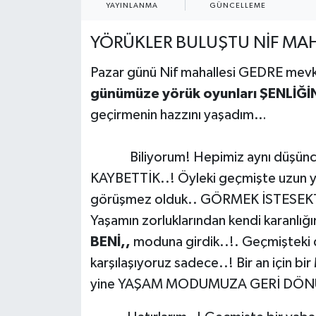
YAYINLANMA
GÜNCELLEME
Turizm
YÖRÜKLER BULUŞTU NİF MAH
Pazar günü Nif mahallesi GEDRE mev
günümüze yörük oyunları ŞENLİĞİ
geçirmenin hazzını yaşadım…
Biliyorum! Hepimiz aynı düşüncedeyi
KAYBETTİK..! Öyleki geçmişte uzun yıl
görüşmez olduk.. GÖRMEK İSTESEKTE
Yaşamın zorluklarından kendi karanlı
BENİ,,
moduna girdik..!. Geçmişte
karşılaşıyoruz sadece..! Bir an için 
yine YAŞAM MODUMUZA GERİ DÖ