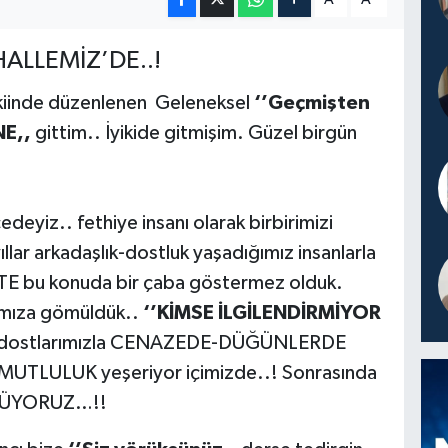
ALLEMİZ’DE..!
kiinde düzenlenen Geleneksel
‘’Geçmişten
NE,,
gittim.. İyikide gitmişim. Güzel birgün
z.. fethiye insanı olarak birbirimizi
lar arkadaşlık-dostluk yaşadığımız insanlarla
 bu konuda bir çaba göstermez olduk.
ğımıza gömüldük..
‘’KİMSE İLGİLENDİRMİYOR
ki dostlarımızla CENAZEDE-DÜĞÜNLERDE
bir MUTLULUK yeşeriyor içimizde..! Sonrasında
NÜYORUZ…!!