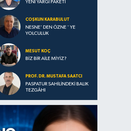
YENİ YARGI PAKETİ
COŞKUN KARABULUT
NESNE' DEN ÖZNE ' YE
YOLCULUK
MESUT KOÇ
BİZ BİR AİLE MİYİZ?
PROF. DR. MUSTAFA SAATCI
PASPATUR SAHİLİNDEKİ BALIK
TEZGÂHI