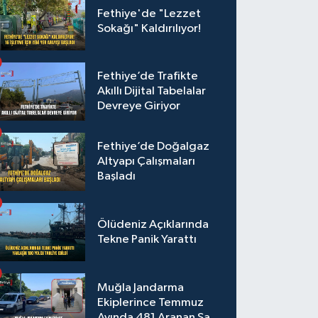
Fethiye'de "Lezzet
Sokağı" Kaldırılıyor!
Fethiye’de Trafikte
Akıllı Dijital Tabelalar
Devreye Giriyor
Fethiye’de Doğalgaz
Altyapı Çalışmaları
Başladı
Ölüdeniz Açıklarında
Tekne Panik Yarattı
Muğla Jandarma
Ekiplerince Temmuz
Ayında 481 Aranan Şahıs