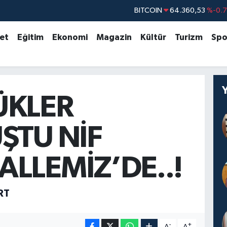
BITCOIN
64.360,53
%-0.
DOLAR
47,7143
%0.
set
Eğitim
Ekonomi
Magazin
Kültür
Turizm
Spo
EURO
55,0317
%-0.
STERLİN
64,2463
%0.
GRAM ALTIN
6574.81
%1.
ÜKLER
BİST100
13.799
%7
ŞTU NİF
LLEMİZ’DE..!
RT
-
+
A
A