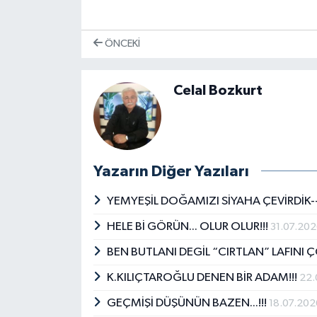
ÖNCEKI
Celal Bozkurt
Yazarın Diğer Yazıları
YEMYEŞİL DOĞAMIZI SİYAHA ÇEVİRDİK--
HELE Bİ GÖRÜN... OLUR OLUR!!!
31.07.20
BEN BUTLANI DEGİL “CIRTLAN” LAFINI Ç
K.KILIÇTAROĞLU DENEN BİR ADAM!!!
22.
GEÇMİŞİ DÜŞÜNÜN BAZEN...!!!
18.07.202