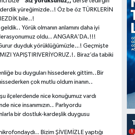
cı bize
‘’Siz yörüksünüz,,
derse tedirgin
ssederdik yüreğimizde..! Öz be öz TÜRKLERİN
ZDİK bile..!
ik.. Yörük olmanın anlamını daha iyi
federasyonumuz oldu.. ANGARA’DA.!!!
 Gurur duyduk yörüklüğümüzle…! Geçmişte
ZI YAPIŞTIRIVERİYORUZ.!. Biraz’da tabiki
enliğe bu duyguları hissederek gittim..Bir
ssederken çok mutlu oldum inanın..
 ilçelerdende nice konuğumuz vardı
de nice insanımızın.. Parlıyordu
nlarla bir dostluk-kardeşlik duygusu
mikrofondaydı.. Bizim ŞİVEMİZLE yaptığı
1