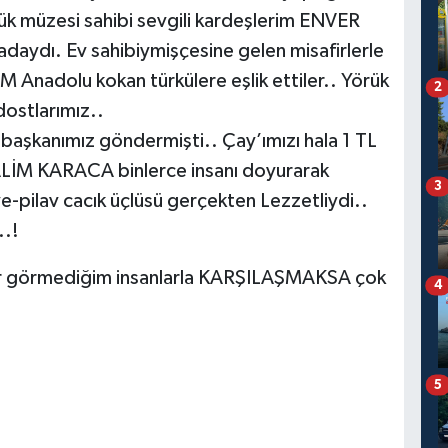
ük müzesi sahibi sevgili kardeşlerim ENVER
dı. Ev sahibiymişçesine gelen misafirlerle
M Anadolu kokan türkülere eşlik ettiler.. Yörük
2
 dostlarımız..
anımız göndermişti.. Çay’ımızı hala 1 TL
ALİM KARACA binlerce insanı doyurarak
3
lye-pilav cacık üçlüsü gerçekten Lezzetliydi..
..!
dır görmediğim insanlarla KARŞILAŞMAKSA çok
4
5