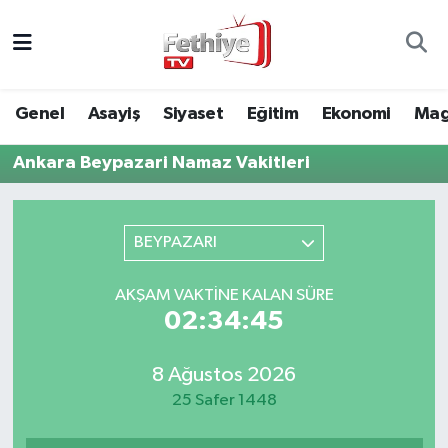
Genel
Muğla Nöbetçi Eczaneler
Genel
Asayiş
Siyaset
Eğitim
Ekonomi
Mag
Siyaset
Muğla Hava Durumu
Ankara Beypazari Namaz Vakitleri
Asayiş
Muğla Namaz Vakitleri
Eğitim
Muğla Trafik Yoğunluk Haritası
BEYPAZARI
Ekonomi
Süper Lig Puan Durumu ve Fikstür
AKŞAM VAKTINE KALAN SÜRE
02:34:45
Kültür
Tüm Manşetler
8 Ağustos 2026
Magazin
Son Dakika Haberleri
25 Safer 1448
Spor
Haber Arşivi