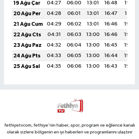
19 Ağu Çar
04:27
06:00
13:01
16:48
19:52
20 Ağu Per
04:28
06:01
13:01
16:47
19:51
21 Ağu Cum
04:29
06:02
13:01
16:46
19:49
22 Ağu Cts
04:31
06:03
13:00
16:46
19:48
23 Ağu Paz
04:32
06:04
13:00
16:45
19:46
24 Ağu Pts
04:33
06:05
13:00
16:44
19:45
25 Ağu Sal
04:35
06:06
13:00
16:43
19:43
fethiyetvcom, fethiye'nin haber, spor, program ve eğlence kanalı
olarak sizlere bölgenin en iyi haberleri ve programlarını ulaştırır