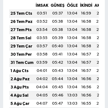
İMSAK
GÜNEŞ
ÖĞLE
İKINDI
AKŞA
25 Tem Cts
03:51
05:37
13:04
16:59
20:21
26 Tem Paz
03:52
05:38
13:04
16:58
20:20
27 Tem Pts
03:54
05:38
13:04
16:58
20:19
28 Tem Sal
03:55
05:39
13:04
16:58
20:18
29 Tem Çar
03:57
05:40
13:04
16:58
20:17
30 Tem Per
03:58
05:41
13:04
16:57
20:16
31 Tem Cum
03:59
05:42
13:04
16:57
20:15
1 Ağu Cts
04:01
05:43
13:04
16:57
20:14
2 Ağu Paz
04:02
05:44
13:04
16:56
20:13
3 Ağu Pts
04:04
05:45
13:04
16:56
20:12
4 Ağu Sal
04:05
05:46
13:03
16:56
20:11
5 Ağu Çar
04:07
05:47
13:03
16:55
20:10