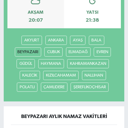
AKŞAM
YATSI
20:07
21:38
AKYURT
ANKARA
AYAŞ
BALA
BEYPAZARI
CUBUK
ELMADAĞ
EVREN
GÜDÜL
HAYMANA
KAHRAMANKAZAN
KALECİK
KIZILCAHAMAM
NALLIHAN
POLATLI
ÇAMLIDERE
ŞEREFLİKOÇHİSAR
BEYPAZARI AYLIK NAMAZ VAKITLERI