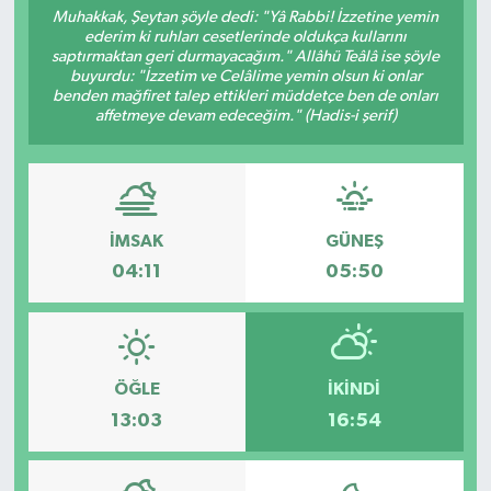
Muhakkak, Şeytan şöyle dedi: "Yâ Rabbi! İzzetine yemin
ederim ki ruhları cesetlerinde oldukça kullarını
Turizm
saptırmaktan geri durmayacağım." Allâhü Teâlâ ise şöyle
buyurdu: "İzzetim ve Celâlime yemin olsun ki onlar
benden mağfiret talep ettikleri müddetçe ben de onları
affetmeye devam edeceğim." (Hadis-i şerif)
İMSAK
GÜNEŞ
04:11
05:50
ÖĞLE
İKINDI
13:03
16:54