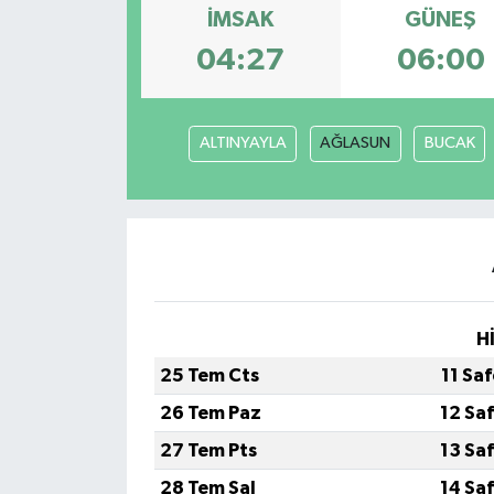
İMSAK
GÜNEŞ
Turizm
04:27
06:00
ALTINYAYLA
AĞLASUN
BUCAK
H
25 Tem Cts
11 Sa
26 Tem Paz
12 Sa
27 Tem Pts
13 Sa
28 Tem Sal
14 Sa