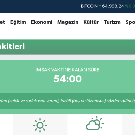
BITCOIN
64.998,24
%0.
DOLAR
47,7436
%0.
set
Eğitim
Ekonomi
Magazin
Kültür
Turizm
Spo
EURO
55,2510
%0.
STERLİN
64,4811
%0.
itleri
GRAM ALTIN
6660.55
%0.
BİST100
13.779
%-
İMSAK VAKTINE KALAN SÜRE
54:00
eden (zekât ve sadakasını veren), fuzûlî (boş ve lüzumsuz) sözden dilini 