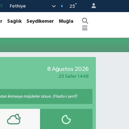
°
Fethiye
35
25
18
r
Sağlık
Seydikemer
Muğla
32
38
03
14
8 Ağustos 2026
25 Safer 1448
tutan kimseye müjdeler olsun. (Hadis-i şerif)