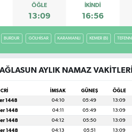
ÖĞLE
İKINDI
13:09
16:56
BURDUR
GÖLHİSAR
KARAMANLI
KEMER (B)
TEFENN
AĞLASUN AYLIK NAMAZ VAKITLER
İCRİ
İMSAK
GÜNEŞ
ÖĞLE
fer 1448
04:10
05:49
13:09
fer 1448
04:11
05:49
13:09
fer 1448
04:12
05:50
13:09
fer 1448
04:13
05:51
13:09