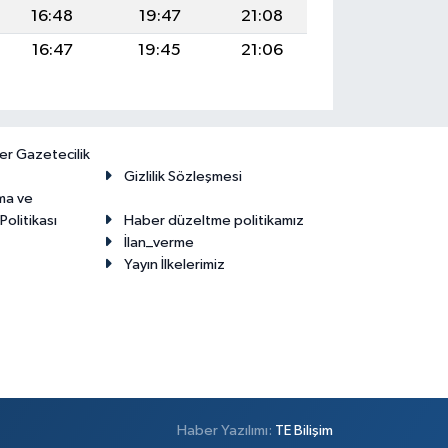
16:48
19:47
21:08
16:47
19:45
21:06
er Gazetecilik
Gizlilik Sözleşmesi
ma ve
olitikası
Haber düzeltme politikamız
İlan_verme
Yayın İlkelerimiz
Haber Yazılımı:
TE Bilişim