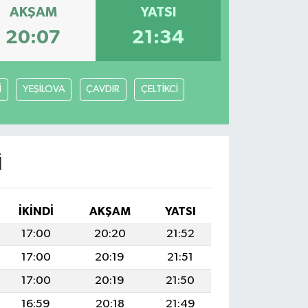
AKŞAM
YATSI
20:07
21:34
İ
YEŞİLOVA
ÇAVDIR
ÇELTİKCİ
I
İKINDI
AKŞAM
YATSI
17:00
20:20
21:52
17:00
20:19
21:51
17:00
20:19
21:50
16:59
20:18
21:49