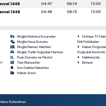
levvel 1448
04:47
06:14
13:05
levvel 1448
04:48
06:15
13:05
Muğla Nöbetçi Eczaneler
Fethiye TV Hab
Muğla Hava Durumu
Etik Politikaları
Muğla Namaz Vakitleri
Haber Doğrula
Muğla Trafik Yoğunluk Haritası
Doğruluk Kontrolü P
Puan Durumu ve Fikstür
Hakkımızda
ri
Tüm Manşetler
İletişim
Son Dakika Haberleri
Haber Arşivi
Haber Kullanılmaz