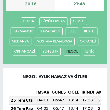
20:16
21:48
BURSA
BÜYÜK ORHAN
GEMLİK
HARMANCIK
KARACABEY
KELES
KESTEL
MUDANYA
MUSTAFA KEMALPAŞA
ORHANELİ
ORHANGAZİ
YENİŞEHİR
İNEGÖL
İZNİK
İNEGÖL AYLIK NAMAZ VAKITLERI
İMSAK
GÜNEŞ
ÖĞLE
İKINDI
AKŞA
25 Tem Cts
04:01
05:47
13:14
17:08
20:30
26 Tem Paz
04:02
05:47
13:14
17:08
20:30