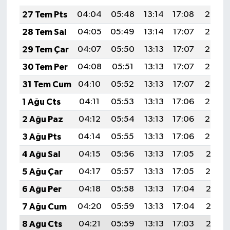
27 Tem Pts
04:04
05:48
13:14
17:08
20:29
28 Tem Sal
04:05
05:49
13:14
17:07
20:28
29 Tem Çar
04:07
05:50
13:13
17:07
20:27
30 Tem Per
04:08
05:51
13:13
17:07
20:26
31 Tem Cum
04:10
05:52
13:13
17:07
20:25
1 Ağu Cts
04:11
05:53
13:13
17:06
20:24
2 Ağu Paz
04:12
05:54
13:13
17:06
20:23
3 Ağu Pts
04:14
05:55
13:13
17:06
20:22
4 Ağu Sal
04:15
05:56
13:13
17:05
20:21
5 Ağu Çar
04:17
05:57
13:13
17:05
20:19
6 Ağu Per
04:18
05:58
13:13
17:04
20:18
7 Ağu Cum
04:20
05:59
13:13
17:04
20:17
8 Ağu Cts
04:21
05:59
13:13
17:03
20:16