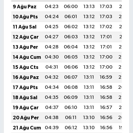
9 Ağu Paz
04:23
06:00
13:13
17:03
20:15
10 Ağu Pts
04:24
06:01
13:12
17:03
20:14
11 Ağu Sal
04:25
06:02
13:12
17:02
20:12
12 Ağu Çar
04:27
06:03
13:12
17:01
20:11
13 Ağu Per
04:28
06:04
13:12
17:01
20:10
14 Ağu Cum
04:30
06:05
13:12
17:00
20:08
15 Ağu Cts
04:31
06:06
13:12
17:00
20:07
16 Ağu Paz
04:32
06:07
13:11
16:59
20:06
17 Ağu Pts
04:34
06:08
13:11
16:58
20:04
18 Ağu Sal
04:35
06:09
13:11
16:58
20:03
19 Ağu Çar
04:37
06:10
13:11
16:57
20:01
20 Ağu Per
04:38
06:11
13:10
16:56
20:00
21 Ağu Cum
04:39
06:12
13:10
16:56
19:59