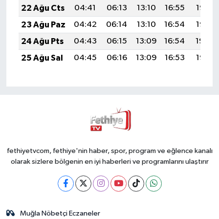
22 Ağu Cts
04:41
06:13
13:10
16:55
19:57
23 Ağu Paz
04:42
06:14
13:10
16:54
19:56
24 Ağu Pts
04:43
06:15
13:09
16:54
19:54
25 Ağu Sal
04:45
06:16
13:09
16:53
19:53
fethiyetvcom, fethiye'nin haber, spor, program ve eğlence kanalı
olarak sizlere bölgenin en iyi haberleri ve programlarını ulaştırır
Muğla Nöbetçi Eczaneler