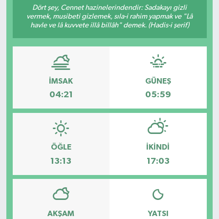
Dört şey, Cennet hazinelerindendir: Sadakayı gizli
vermek, musibeti gizlemek, sıla-i rahim yapmak ve "Lâ
Turizm
havle ve lâ kuvvete illâ billâh" demek. (Hadis-i şerif)
İMSAK
GÜNEŞ
04:21
05:59
ÖĞLE
İKINDI
13:13
17:03
AKŞAM
YATSI