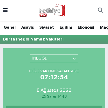
Genel
Muğla Nöbetçi Eczaneler
Genel
Asayiş
Siyaset
Eğitim
Ekonomi
Mag
Siyaset
Muğla Hava Durumu
Bursa İnegöl Namaz Vakitleri
Asayiş
Muğla Namaz Vakitleri
Eğitim
Muğla Trafik Yoğunluk Haritası
İNEGÖL
Ekonomi
Süper Lig Puan Durumu ve Fikstür
ÖĞLE VAKTINE KALAN SÜRE
07:12:54
Kültür
Tüm Manşetler
8 Ağustos 2026
Magazin
Son Dakika Haberleri
25 Safer 1448
Spor
Haber Arşivi