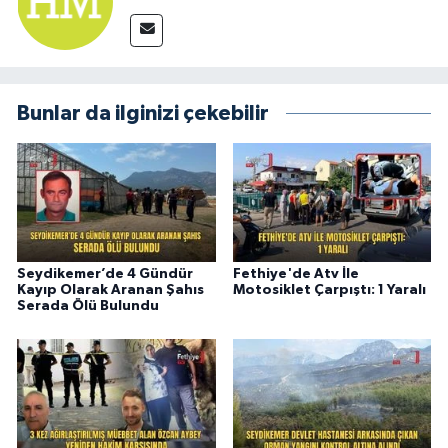
Bunlar da ilginizi çekebilir
Seydikemer’de 4 Gündür
Fethiye'de Atv İle
Kayıp Olarak Aranan Şahıs
Motosiklet Çarpıştı: 1 Yaralı
Serada Ölü Bulundu