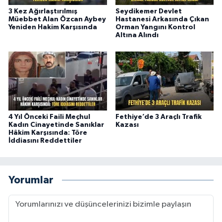
3 Kez Ağırlaştırılmış
Seydikemer Devlet
Müebbet Alan Özcan Aybey
Hastanesi Arkasında Çıkan
Yeniden Hakim Karşısında
Orman Yangını Kontrol
Altına Alındı
4 Yıl Önceki Faili Meçhul
Fethiye’de 3 Araçlı Trafik
Kadın Cinayetinde Sanıklar
Kazası
Hâkim Karşısında: Töre
İddiasını Reddettiler
Yorumlar