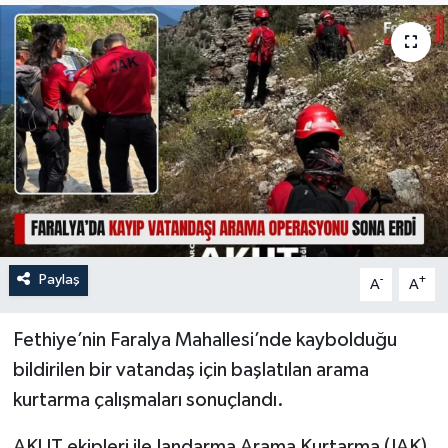
Turizm
Paylaş
-
+
A
A
Fethiye’nin Faralya Mahallesi’nde kaybolduğu
bildirilen bir vatandaş için başlatılan arama
kurtarma çalışmaları sonuçlandı.
AKUT ekipleri ile Jandarma Arama Kurtarma (JAK)