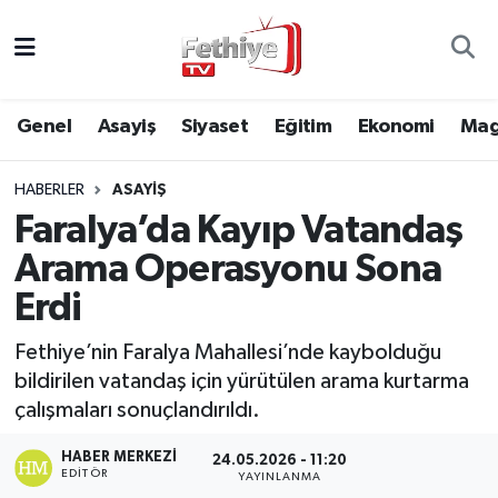
Genel
Muğla Nöbetçi Eczaneler
Genel
Asayiş
Siyaset
Eğitim
Ekonomi
Mag
Siyaset
Muğla Hava Durumu
HABERLER
ASAYIŞ
Asayiş
Muğla Namaz Vakitleri
Faralya’da Kayıp Vatandaş
Eğitim
Muğla Trafik Yoğunluk Haritası
Arama Operasyonu Sona
Erdi
Ekonomi
Süper Lig Puan Durumu ve Fikstür
Fethiye’nin Faralya Mahallesi’nde kaybolduğu
Kültür
Tüm Manşetler
bildirilen vatandaş için yürütülen arama kurtarma
çalışmaları sonuçlandırıldı.
Magazin
Son Dakika Haberleri
HABER MERKEZI
24.05.2026 - 11:20
EDITÖR
YAYINLANMA
Spor
Haber Arşivi