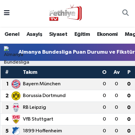
Genel
Muğla Nöbetçi Eczaneler
Genel
Asayiş
Siyaset
Eğitim
Ekonomi
Mag
Siyaset
Muğla Hava Durumu
Almanya Bundesliga Puan Durumu ve Fikstü
Asayiş
Muğla Namaz Vakitleri
Eğitim
Muğla Trafik Yoğunluk Haritası
#
Takım
O
Av
P
1
Bayern München
0
0
0
Ekonomi
Süper Lig Puan Durumu ve Fikstür
2
Borussia Dortmund
0
0
0
Kültür
Tüm Manşetler
3
RB Leipzig
0
0
0
Magazin
Son Dakika Haberleri
4
VfB Stuttgart
0
0
0
Spor
Haber Arşivi
5
1899 Hoffenheim
0
0
0