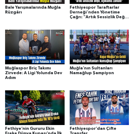
Bale Yarışmalarında Muğla
Fethiyespor Taraftarlar
Rüzgârı
Derneği'nden Yönetime
Çağrı: "Artık Sessizlik Değil,
Açıklama Zamanı"
Muğlaspor Briç Takımı
Muğla’nın Sultanları
Zirvede: A Ligi Yolunda Dev
Namağlup Şampiyon
Adım
Fethiye’nin Gururu Ekin
Fethiyespor’dan Çifte
Ereke Dünya Kupası’nda İlk
Transfer