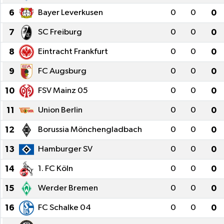
6
Bayer Leverkusen
0
0
0
Turizm
7
SC Freiburg
0
0
0
8
Eintracht Frankfurt
0
0
0
9
FC Augsburg
0
0
0
10
FSV Mainz 05
0
0
0
11
Union Berlin
0
0
0
12
Borussia Mönchengladbach
0
0
0
13
Hamburger SV
0
0
0
14
1. FC Köln
0
0
0
15
Werder Bremen
0
0
0
16
FC Schalke 04
0
0
0