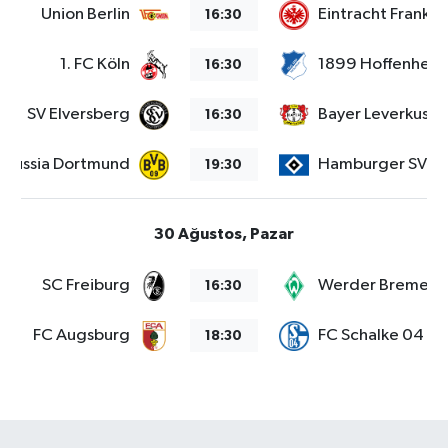
Union Berlin
Eintracht Frankfu
16:30
1. FC Köln
1899 Hoffenheim
16:30
SV Elversberg
Bayer Leverkusen
16:30
orussia Dortmund
Hamburger SV
19:30
30 Ağustos, Pazar
SC Freiburg
Werder Bremen
16:30
FC Augsburg
FC Schalke 04
18:30