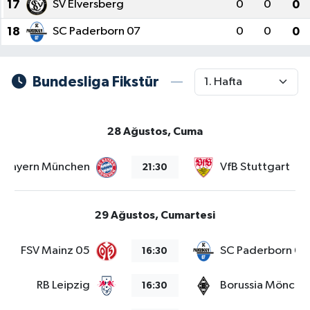
17
SV Elversberg
0
0
0
18
SC Paderborn 07
0
0
0
Bundesliga Fikstür
28 Ağustos, Cuma
Bayern München
VfB Stuttgart
21:30
29 Ağustos, Cumartesi
FSV Mainz 05
SC Paderborn 07
16:30
RB Leipzig
Borussia Mönche
16:30