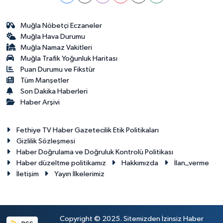
Muğla Nöbetçi Eczaneler
Muğla Hava Durumu
Muğla Namaz Vakitleri
Muğla Trafik Yoğunluk Haritası
Puan Durumu ve Fikstür
Tüm Manşetler
Son Dakika Haberleri
Haber Arşivi
Fethiye TV Haber Gazetecilik Etik Politikaları
Gizlilik Sözleşmesi
Haber Doğrulama ve Doğruluk Kontrolü Politikası
Haber düzeltme politikamız
Hakkımızda
İlan_verme
İletişim
Yayın İlkelerimiz
Copyright © 2025. Sitemizden İzinsiz Haber