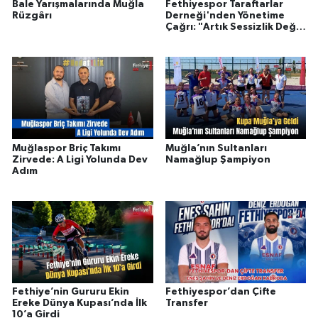
Bale Yarışmalarında Muğla
Fethiyespor Taraftarlar
Rüzgârı
Derneği'nden Yönetime
Çağrı: "Artık Sessizlik Değil,
Açıklama Zamanı"
Muğlaspor Briç Takımı
Muğla’nın Sultanları
Zirvede: A Ligi Yolunda Dev
Namağlup Şampiyon
Adım
Fethiye’nin Gururu Ekin
Fethiyespor’dan Çifte
Ereke Dünya Kupası’nda İlk
Transfer
10’a Girdi