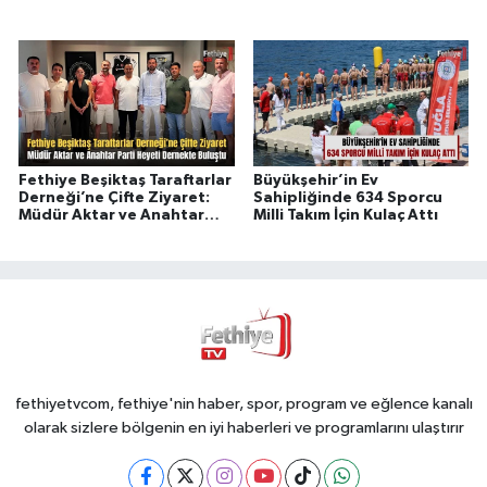
Fethiye Beşiktaş Taraftarlar
Büyükşehir’in Ev
Derneği’ne Çifte Ziyaret:
Sahipliğinde 634 Sporcu
Müdür Aktar ve Anahtar
Milli Takım İçin Kulaç Attı
Parti Heyeti Dernekte
Buluştu
fethiyetvcom, fethiye'nin haber, spor, program ve eğlence kanalı
olarak sizlere bölgenin en iyi haberleri ve programlarını ulaştırır