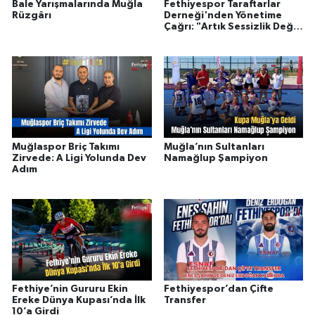
Bale Yarışmalarında Muğla
Fethiyespor Taraftarlar
Rüzgârı
Derneği'nden Yönetime
Çağrı: "Artık Sessizlik Değil,
Açıklama Zamanı"
Muğlaspor Briç Takımı
Muğla’nın Sultanları
Zirvede: A Ligi Yolunda Dev
Namağlup Şampiyon
Adım
Fethiye’nin Gururu Ekin
Fethiyespor’dan Çifte
Ereke Dünya Kupası’nda İlk
Transfer
10’a Girdi