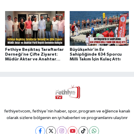
Fethiye Beşiktaş Taraftarlar
Büyükşehir’in Ev
Derneği’ne Çifte Ziyaret:
Sahipliğinde 634 Sporcu
Müdür Aktar ve Anahtar
Milli Takım İçin Kulaç Attı
Parti Heyeti Dernekte
Buluştu
fethiyetvcom, fethiye'nin haber, spor, program ve eğlence kanalı
olarak sizlere bölgenin en iyi haberleri ve programlarını ulaştırır