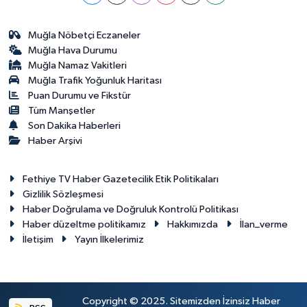
Muğla Nöbetçi Eczaneler
Muğla Hava Durumu
Muğla Namaz Vakitleri
Muğla Trafik Yoğunluk Haritası
Puan Durumu ve Fikstür
Tüm Manşetler
Son Dakika Haberleri
Haber Arşivi
Fethiye TV Haber Gazetecilik Etik Politikaları
Gizlilik Sözleşmesi
Haber Doğrulama ve Doğruluk Kontrolü Politikası
Haber düzeltme politikamız
Hakkımızda
İlan_verme
İletişim
Yayın İlkelerimiz
Copyright © 2025. Sitemizden İzinsiz Haber