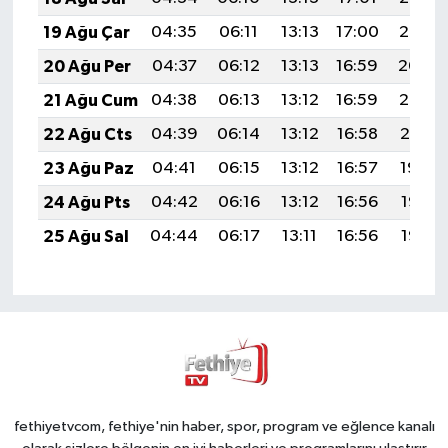
19 Ağu Çar
04:35
06:11
13:13
17:00
20:05
20 Ağu Per
04:37
06:12
13:13
16:59
20:04
21 Ağu Cum
04:38
06:13
13:12
16:59
20:02
22 Ağu Cts
04:39
06:14
13:12
16:58
20:01
23 Ağu Paz
04:41
06:15
13:12
16:57
19:59
24 Ağu Pts
04:42
06:16
13:12
16:56
19:58
25 Ağu Sal
04:44
06:17
13:11
16:56
19:56
fethiyetvcom, fethiye'nin haber, spor, program ve eğlence kanalı