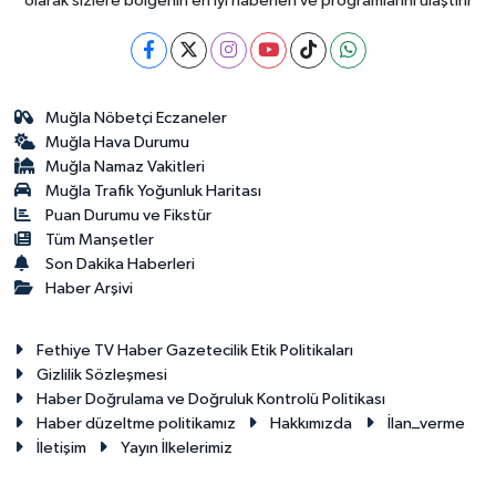
olarak sizlere bölgenin en iyi haberleri ve programlarını ulaştırır
Muğla Nöbetçi Eczaneler
Muğla Hava Durumu
Muğla Namaz Vakitleri
Muğla Trafik Yoğunluk Haritası
Puan Durumu ve Fikstür
Tüm Manşetler
Son Dakika Haberleri
Haber Arşivi
Fethiye TV Haber Gazetecilik Etik Politikaları
Gizlilik Sözleşmesi
Haber Doğrulama ve Doğruluk Kontrolü Politikası
Haber düzeltme politikamız
Hakkımızda
İlan_verme
İletişim
Yayın İlkelerimiz