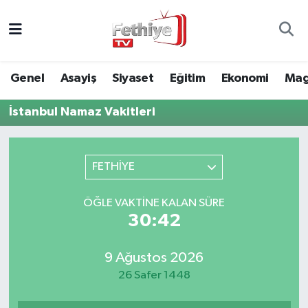
Genel
Muğla Nöbetçi Eczaneler
Genel
Asayiş
Siyaset
Eğitim
Ekonomi
Mag
Siyaset
Muğla Hava Durumu
İstanbul Namaz Vakitleri
Asayiş
Muğla Namaz Vakitleri
Eğitim
Muğla Trafik Yoğunluk Haritası
FETHİYE
Ekonomi
Süper Lig Puan Durumu ve Fikstür
ÖĞLE VAKTINE KALAN SÜRE
30:42
Kültür
Tüm Manşetler
9 Ağustos 2026
Magazin
Son Dakika Haberleri
26 Safer 1448
Spor
Haber Arşivi