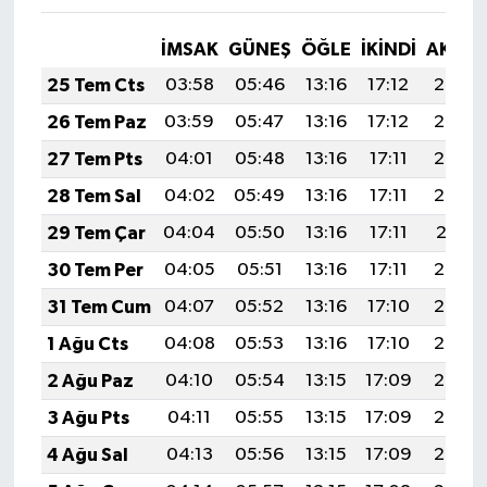
İMSAK
GÜNEŞ
ÖĞLE
İKINDI
AKŞA
25 Tem Cts
03:58
05:46
13:16
17:12
20:35
26 Tem Paz
03:59
05:47
13:16
17:12
20:34
27 Tem Pts
04:01
05:48
13:16
17:11
20:33
28 Tem Sal
04:02
05:49
13:16
17:11
20:32
29 Tem Çar
04:04
05:50
13:16
17:11
20:31
30 Tem Per
04:05
05:51
13:16
17:11
20:30
31 Tem Cum
04:07
05:52
13:16
17:10
20:29
1 Ağu Cts
04:08
05:53
13:16
17:10
20:28
2 Ağu Paz
04:10
05:54
13:15
17:09
20:27
3 Ağu Pts
04:11
05:55
13:15
17:09
20:26
4 Ağu Sal
04:13
05:56
13:15
17:09
20:25