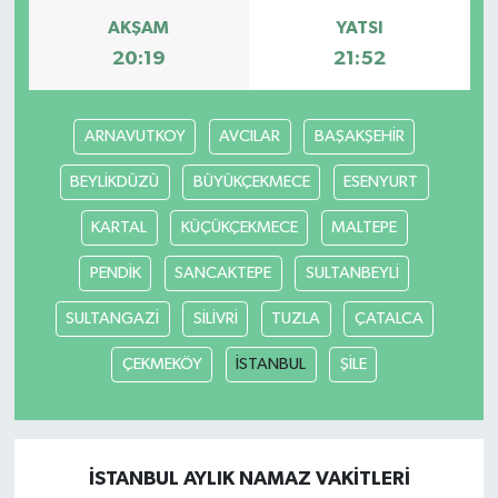
AKŞAM
YATSI
20:19
21:52
ARNAVUTKOY
AVCILAR
BAŞAKŞEHİR
BEYLİKDÜZÜ
BÜYÜKÇEKMECE
ESENYURT
KARTAL
KÜÇÜKÇEKMECE
MALTEPE
PENDİK
SANCAKTEPE
SULTANBEYLİ
SULTANGAZİ
SİLİVRİ
TUZLA
ÇATALCA
ÇEKMEKÖY
İSTANBUL
ŞİLE
İSTANBUL AYLIK NAMAZ VAKITLERI