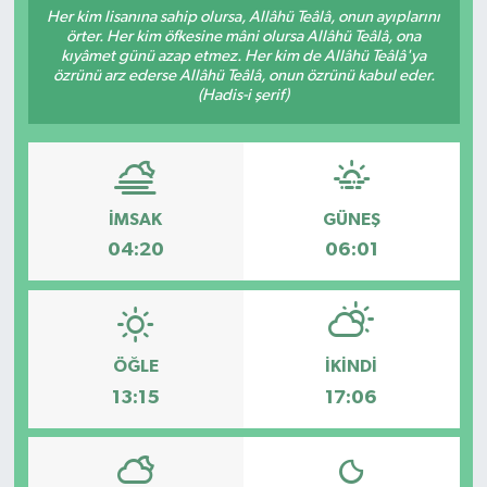
Her kim lisanına sahip olursa, Allâhü Teâlâ, onun ayıplarını
örter. Her kim öfkesine mâni olursa Allâhü Teâlâ, ona
Turizm
kıyâmet günü azap etmez. Her kim de Allâhü Teâlâ'ya
özrünü arz ederse Allâhü Teâlâ, onun özrünü kabul eder.
(Hadis-i şerif)
İMSAK
GÜNEŞ
04:20
06:01
ÖĞLE
İKINDI
13:15
17:06