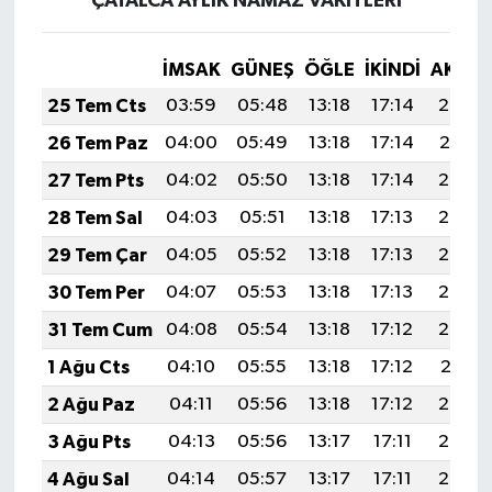
ÇATALCA AYLIK NAMAZ VAKITLERI
İMSAK
GÜNEŞ
ÖĞLE
İKINDI
AKŞA
25 Tem Cts
03:59
05:48
13:18
17:14
20:38
26 Tem Paz
04:00
05:49
13:18
17:14
20:37
27 Tem Pts
04:02
05:50
13:18
17:14
20:36
28 Tem Sal
04:03
05:51
13:18
17:13
20:35
29 Tem Çar
04:05
05:52
13:18
17:13
20:34
30 Tem Per
04:07
05:53
13:18
17:13
20:33
31 Tem Cum
04:08
05:54
13:18
17:12
20:32
1 Ağu Cts
04:10
05:55
13:18
17:12
20:31
2 Ağu Paz
04:11
05:56
13:18
17:12
20:30
3 Ağu Pts
04:13
05:56
13:17
17:11
20:28
4 Ağu Sal
04:14
05:57
13:17
17:11
20:27