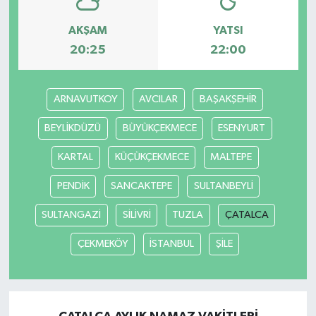
AKŞAM
YATSI
20:25
22:00
ARNAVUTKOY
AVCILAR
BAŞAKŞEHİR
BEYLİKDÜZÜ
BÜYÜKÇEKMECE
ESENYURT
KARTAL
KÜÇÜKÇEKMECE
MALTEPE
PENDİK
SANCAKTEPE
SULTANBEYLİ
SULTANGAZİ
SİLİVRİ
TUZLA
ÇATALCA
ÇEKMEKÖY
İSTANBUL
ŞİLE