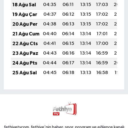
18 Ağu Sal
04:35
06:11
13:15
17:03
20:09
19 Ağu Çar
04:37
06:12
13:15
17:02
20:08
20 Ağu Per
04:38
06:13
13:15
17:02
20:06
21 Ağu Cum
04:40
06:14
13:14
17:01
20:05
22 Ağu Cts
04:41
06:15
13:14
17:00
20:03
23 Ağu Paz
04:43
06:16
13:14
16:59
20:02
24 Ağu Pts
04:44
06:17
13:14
16:59
20:00
25 Ağu Sal
04:45
06:18
13:13
16:58
19:58
fethiyetvcom, fethiye'nin haber, spor, program ve eğlence kanalı