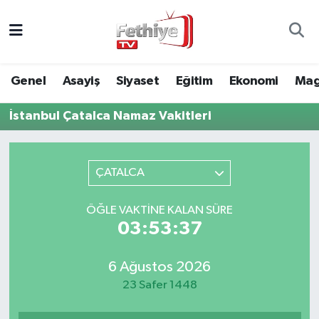
Genel
Muğla Nöbetçi Eczaneler
Genel
Asayiş
Siyaset
Eğitim
Ekonomi
Mag
Siyaset
Muğla Hava Durumu
İstanbul Çatalca Namaz Vakitleri
Asayiş
Muğla Namaz Vakitleri
Eğitim
Muğla Trafik Yoğunluk Haritası
ÇATALCA
Ekonomi
Süper Lig Puan Durumu ve Fikstür
ÖĞLE VAKTINE KALAN SÜRE
03:53:37
Kültür
Tüm Manşetler
6 Ağustos 2026
Magazin
Son Dakika Haberleri
23 Safer 1448
Spor
Haber Arşivi