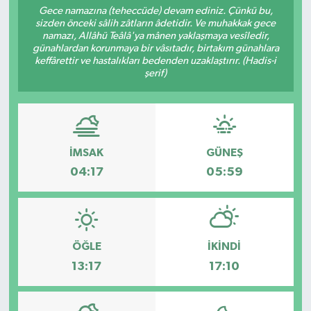
Gece namazına (teheccüde) devam ediniz. Çünkü bu,
sizden önceki sâlih zâtların âdetidir. Ve muhakkak gece
Turizm
namazı, Allâhü Teâlâ'ya mânen yaklaşmaya vesîledir,
günahlardan korunmaya bir vâsıtadır, birtakım günahlara
keffârettir ve hastalıkları bedenden uzaklaştırır. (Hadis-i
şerif)
İMSAK
GÜNEŞ
04:17
05:59
ÖĞLE
İKINDI
13:17
17:10