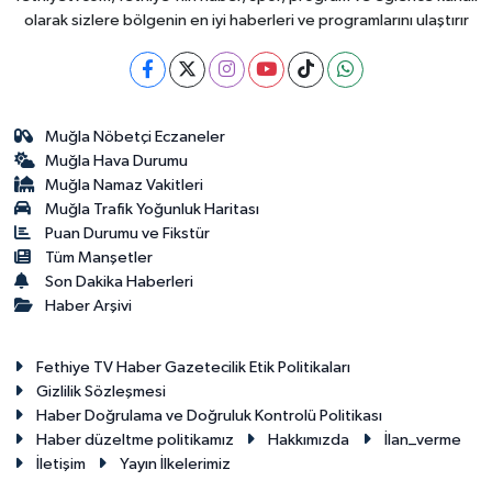
olarak sizlere bölgenin en iyi haberleri ve programlarını ulaştırır
Muğla Nöbetçi Eczaneler
Muğla Hava Durumu
Muğla Namaz Vakitleri
Muğla Trafik Yoğunluk Haritası
Puan Durumu ve Fikstür
Tüm Manşetler
Son Dakika Haberleri
Haber Arşivi
Fethiye TV Haber Gazetecilik Etik Politikaları
Gizlilik Sözleşmesi
Haber Doğrulama ve Doğruluk Kontrolü Politikası
Haber düzeltme politikamız
Hakkımızda
İlan_verme
İletişim
Yayın İlkelerimiz