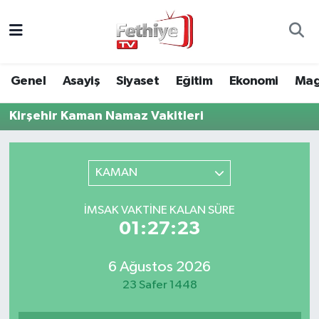
Genel
Muğla Nöbetçi Eczaneler
Genel
Asayiş
Siyaset
Eğitim
Ekonomi
Mag
Siyaset
Muğla Hava Durumu
Kirşehir Kaman Namaz Vakitleri
Asayiş
Muğla Namaz Vakitleri
Eğitim
Muğla Trafik Yoğunluk Haritası
KAMAN
Ekonomi
Süper Lig Puan Durumu ve Fikstür
İMSAK VAKTINE KALAN SÜRE
01:27:23
Kültür
Tüm Manşetler
6 Ağustos 2026
Magazin
Son Dakika Haberleri
23 Safer 1448
Spor
Haber Arşivi