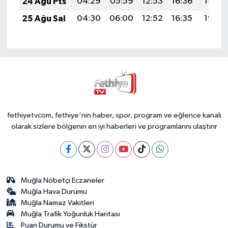
24 Ağu Pts
04:29
05:59
12:53
16:36
19:36
25 Ağu Sal
04:30
06:00
12:52
16:35
19:35
fethiyetvcom, fethiye'nin haber, spor, program ve eğlence kanalı
olarak sizlere bölgenin en iyi haberleri ve programlarını ulaştırır
Muğla Nöbetçi Eczaneler
Muğla Hava Durumu
Muğla Namaz Vakitleri
Muğla Trafik Yoğunluk Haritası
Puan Durumu ve Fikstür