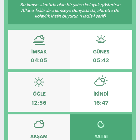
Bir kimse sıkıntıda olan bir şahsa kolaylık gösterirse
Allâhü Teâlâ da o kimseye dünyada da, âhirette de
Turizm
kolaylık ihsân buyurur. (Hadis-i şerif)
İMSAK
GÜNEŞ
04:05
05:42
ÖĞLE
İKINDI
12:56
16:47
AKŞAM
YATSI