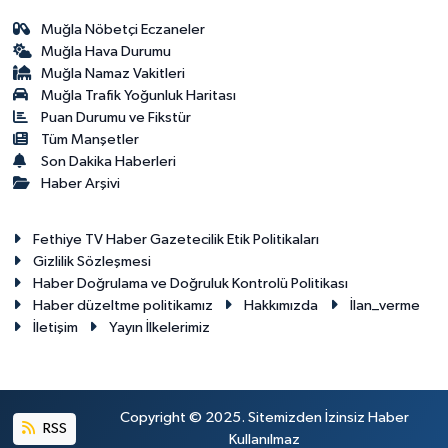
Muğla Nöbetçi Eczaneler
Muğla Hava Durumu
Muğla Namaz Vakitleri
Muğla Trafik Yoğunluk Haritası
Puan Durumu ve Fikstür
Tüm Manşetler
Son Dakika Haberleri
Haber Arşivi
Fethiye TV Haber Gazetecilik Etik Politikaları
Gizlilik Sözleşmesi
Haber Doğrulama ve Doğruluk Kontrolü Politikası
Haber düzeltme politikamız
Hakkımızda
İlan_verme
İletişim
Yayın İlkelerimiz
Copyright © 2025. Sitemizden İzinsiz Haber
RSS
Kullanılmaz