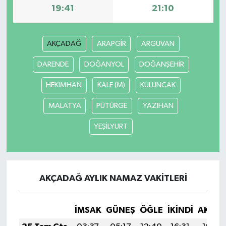
19:41
21:10
AKÇADAĞ
ARAPGİR
ARGUVAN
DARENDE
DOĞANYOL
DOĞANŞEHİR
HEKİMHAN
KALE (M)
KULUNCAK
MALATYA
PÜTÜRGE
YAZIHAN
YEŞİLYURT
AKÇADAĞ AYLIK NAMAZ VAKITLERI
İMSAK
GÜNEŞ
ÖĞLE
İKINDI
AKŞA