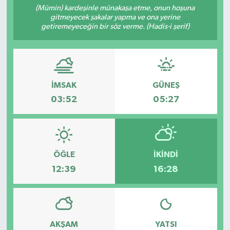
(Mümin) kardeşinle münakaşa etme, onun hoşuna
gitmeyecek şakalar yapma ve ona yerine
Turizm
getiremeyeceğin bir söz verme. (Hadis-i şerif)
İMSAK
GÜNEŞ
03:52
05:27
ÖĞLE
İKINDI
12:39
16:28
AKŞAM
YATSI