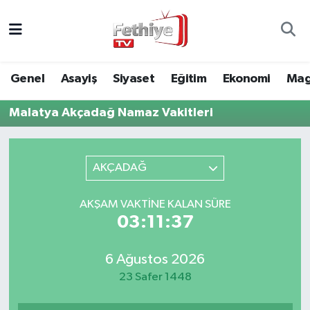
Genel
Muğla Nöbetçi Eczaneler
Genel
Asayiş
Siyaset
Eğitim
Ekonomi
Mag
Siyaset
Muğla Hava Durumu
Malatya Akçadağ Namaz Vakitleri
Asayiş
Muğla Namaz Vakitleri
Eğitim
Muğla Trafik Yoğunluk Haritası
AKÇADAĞ
Ekonomi
Süper Lig Puan Durumu ve Fikstür
AKŞAM VAKTINE KALAN SÜRE
03:11:37
Kültür
Tüm Manşetler
6 Ağustos 2026
Magazin
Son Dakika Haberleri
23 Safer 1448
Spor
Haber Arşivi