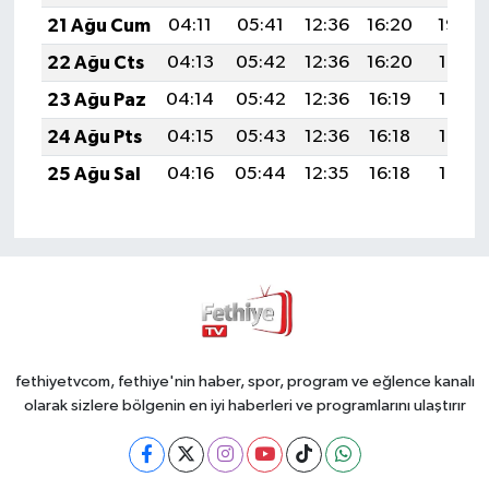
21 Ağu Cum
04:11
05:41
12:36
16:20
19:22
22 Ağu Cts
04:13
05:42
12:36
16:20
19:21
23 Ağu Paz
04:14
05:42
12:36
16:19
19:19
24 Ağu Pts
04:15
05:43
12:36
16:18
19:18
25 Ağu Sal
04:16
05:44
12:35
16:18
19:17
fethiyetvcom, fethiye'nin haber, spor, program ve eğlence kanalı
olarak sizlere bölgenin en iyi haberleri ve programlarını ulaştırır