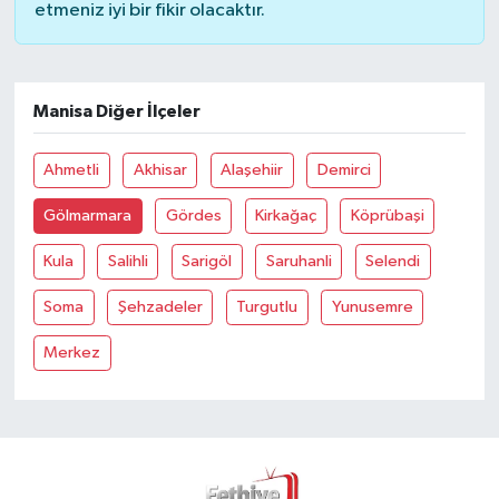
etmeniz iyi bir fikir olacaktır.
Manisa Diğer İlçeler
Ahmetli
Akhisar
Alaşehiir
Demirci
Gölmarmara
Gördes
Kirkağaç
Köprübaşi
Kula
Salihli
Sarigöl
Saruhanli
Selendi
Soma
Şehzadeler
Turgutlu
Yunusemre
Merkez