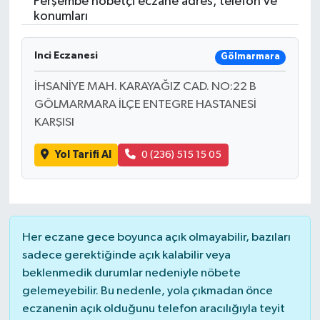
Perşembe nöbetçi eczane adres, telefon ve
konumları
Turizm
Inci Eczanesi
Gölmarmara
İHSANİYE MAH. KARAYAĞIZ CAD. NO:22 B
GÖLMARMARA İLÇE ENTEGRE HASTANESİ
KARŞISI
Yol Tarifi Al
0 (236) 515 15 05
Her eczane gece boyunca açık olmayabilir, bazıları
sadece gerektiğinde açık kalabilir veya
beklenmedik durumlar nedeniyle nöbete
gelemeyebilir. Bu nedenle, yola çıkmadan önce
eczanenin açık olduğunu telefon aracılığıyla teyit