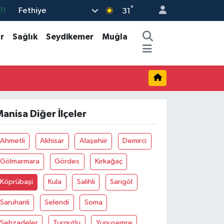
°
Fethiye
11
31
18
r
Sağlık
Seydikemer
Muğla
32
38
03
14
anisa Diğer İlçeler
Ahmetli
Akhisar
Alaşehiir
Demirci
Gölmarmara
Gördes
Kirkağaç
Köprübaşi
Kula
Salihli
Sarigöl
Saruhanli
Selendi
Soma
Şehzadeler
Turgutlu
Yunusemre