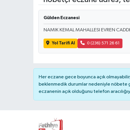
Turizm
Gülden Eczanesi
NAMIK KEMAL MAHALLESI EVREN CADDES
Yol Tarifi Al
0 (236) 571 26 61
Her eczane gece boyunca açık olmayabilir, 
beklenmedik durumlar nedeniyle nöbete g
eczanenin açık olduğunu telefon aracılığıyla 