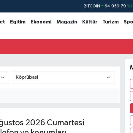
BITCOIN
64.959,79
%1.
DOLAR
47,7436
%0.
set
Eğitim
Ekonomi
Magazin
Kültür
Turizm
Spo
EURO
55,2510
%0.
STERLİN
64,4811
%0.
GRAM ALTIN
6660.55
%0.
BİST100
13.779
%-
M
ğustos 2026 Cumartesi
lefon ve konumları