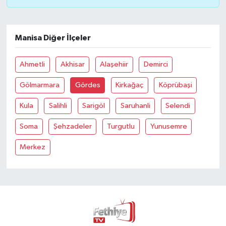
Manisa Diğer İlçeler
Ahmetli
Akhisar
Alaşehiir
Demirci
Gölmarmara
Gördes
Kirkağaç
Köprübaşi
Kula
Salihli
Sarigöl
Saruhanli
Selendi
Soma
Şehzadeler
Turgutlu
Yunusemre
Merkez