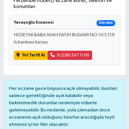
Perşembe nöbetçi eczane adres, telefon ve
konumları
Turizm
Yavaşoğlu Eczanesi
Gördes
HÜSEYNİ BABA MAH.FATİH BULVARI NO:103 119
İş bankası karşısı
Yol Tarifi Al
0 (236) 547 11 00
Her eczane gece boyunca açık olmayabilir, bazıları
sadece gerektiğinde açık kalabilir veya
beklenmedik durumlar nedeniyle nöbete
gelemeyebilir. Bu nedenle, yola çıkmadan önce
eczanenin açık olduğunu telefon aracılığıyla teyit
etmeniz iyi bir fikir olacaktır.