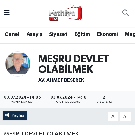
Genel
Muğla Nöbetçi Eczaneler
Genel
Asayiş
Siyaset
Eğitim
Ekonomi
Mag
Siyaset
Muğla Hava Durumu
Asayiş
Muğla Namaz Vakitleri
MEŞRU DEVLET
OLABİLMEK
Eğitim
Muğla Trafik Yoğunluk Haritası
AV. AHMET BESEREK
Ekonomi
Süper Lig Puan Durumu ve Fikstür
03.07.2024 - 14:06
03.07.2024 - 14:10
2
Kültür
Tüm Manşetler
YAYINLANMA
GÜNCELLEME
PAYLAŞIM
Magazin
Son Dakika Haberleri
Paylaş
-
+
A
A
Spor
Haber Arşivi
MEŞRU DEVLET OLABİLMEK