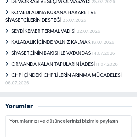
DEMOKRASİ VE SEÇİM OLMASAYDI
28.07.2026
KOMEDİ ADINA KURANA HAKARET VE
SİYASETÇİLERİN DESTEĞİ
25.07.2026
SEYDİKEMER TERMAL VADİSİ
22.07.2026
KALABALIK İÇİNDE YALNIZ KALMAK
18.07.2026
SİYASETÇİNİN BAKIŞI İLE VATANDAŞ
14.07.2026
ORMANDA KALAN TAPULARIN İADESİ
11.07.2026
CHP İÇİNDEKİ CHP’LİLERİN ARINMA MÜCADELESİ
08.07.2026
Yorumlar