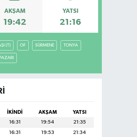
AKŞAM
YATSI
19:42
21:16
I (T)
OF
SÜRMENE
TONYA
PAZARI
RI
İKINDI
AKŞAM
YATSI
16:31
19:54
21:35
16:31
19:53
21:34