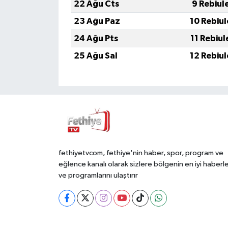
22 Ağu Cts
9 Rebiul
23 Ağu Paz
10 Rebiu
24 Ağu Pts
11 Rebiu
25 Ağu Sal
12 Rebiu
fethiyetvcom, fethiye'nin haber, spor, program ve
eğlence kanalı olarak sizlere bölgenin en iyi haberle
ve programlarını ulaştırır