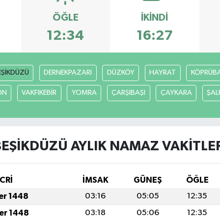
ÖĞLE
İKINDI
12:34
16:27
EŞİKDÜZÜ
DERNEKPAZARI
DÜZKÖY
HAYRAT
KÖPRÜBAŞ
ON
VAKFIKEBİR
YOMRA
ÇARŞIBAŞI
ÇAYKARA
ŞAL
EŞİKDÜZÜ AYLIK NAMAZ VAKITLE
CRİ
İMSAK
GÜNEŞ
ÖĞLE
fer 1448
03:16
05:05
12:35
fer 1448
03:18
05:06
12:35