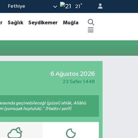
°
Fethiye
6
21
5
r
Sağlık
Seydikemer
Muğla
8
2
4
1
6 Ağustos 2026
23 Safer 1448
arasında geçinebileceği (güzel) ahlâk, Allâhü
m (yumuşak huyluluk)." (Hadis-i şerif)