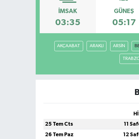
İMSAK
GÜNEŞ
Turizm
03:35
05:17
AKÇAABAT
ARAKLI
ARSİN
B
TRABZ
B
Hİ
25 Tem Cts
11 Sa
26 Tem Paz
12 Sa