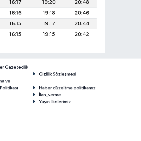
16:17
19:20
20:48
16:16
19:18
20:46
16:15
19:17
20:44
16:15
19:15
20:42
er Gazetecilik
Gizlilik Sözleşmesi
ma ve
olitikası
Haber düzeltme politikamız
İlan_verme
Yayın İlkelerimiz