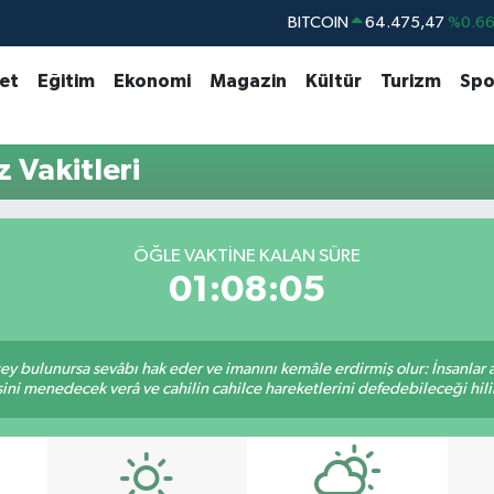
BITCOIN
64.475,47
%0.6
DOLAR
47,5971
%0.0
set
Eğitim
Ekonomi
Magazin
Kültür
Turizm
Spo
EURO
55,1336
%0.1
STERLİN
64,2534
%0.2
 Vakitleri
GRAM ALTIN
6527.85
%0.5
BİST100
13.703
%1
ÖĞLE VAKTINE KALAN SÜRE
01:08:05
 şey bulunursa sevâbı hak eder ve imanını kemâle erdirmiş olur: İnsanlar 
ini menedecek verâ ve cahilin cahilce hareketlerini defedebileceği hili