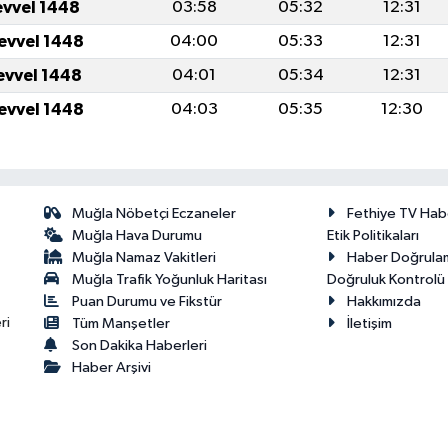
evvel 1448
03:58
05:32
12:31
levvel 1448
04:00
05:33
12:31
levvel 1448
04:01
05:34
12:31
levvel 1448
04:03
05:35
12:30
Muğla Nöbetçi Eczaneler
Fethiye TV Hab
Muğla Hava Durumu
Etik Politikaları
Muğla Namaz Vakitleri
Haber Doğrula
Muğla Trafik Yoğunluk Haritası
Doğruluk Kontrolü P
Puan Durumu ve Fikstür
Hakkımızda
ri
Tüm Manşetler
İletişim
Son Dakika Haberleri
Haber Arşivi