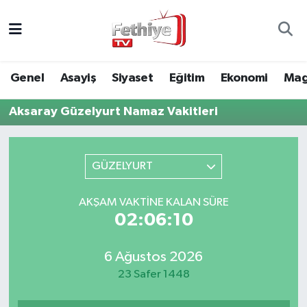
Genel
Muğla Nöbetçi Eczaneler
Genel
Asayiş
Siyaset
Eğitim
Ekonomi
Mag
Siyaset
Muğla Hava Durumu
Aksaray Güzelyurt Namaz Vakitleri
Asayiş
Muğla Namaz Vakitleri
Eğitim
Muğla Trafik Yoğunluk Haritası
GÜZELYURT
Ekonomi
Süper Lig Puan Durumu ve Fikstür
AKŞAM VAKTINE KALAN SÜRE
02:06:10
Kültür
Tüm Manşetler
6 Ağustos 2026
Magazin
Son Dakika Haberleri
23 Safer 1448
Spor
Haber Arşivi