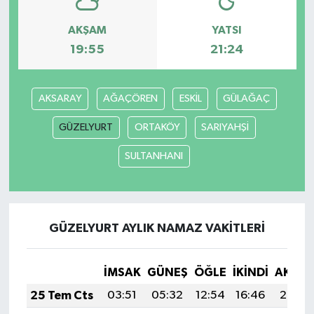
AKŞAM
YATSI
19:55
21:24
AKSARAY
AĞAÇÖREN
ESKİL
GÜLAĞAÇ
GÜZELYURT
ORTAKÖY
SARIYAHŞİ
SULTANHANI
GÜZELYURT AYLIK NAMAZ VAKITLERI
İMSAK
GÜNEŞ
ÖĞLE
İKINDI
AKŞA
25 Tem Cts
03:51
05:32
12:54
16:46
20:06