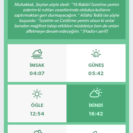
Muhakkak, Şeytan şöyle dedi: "Yâ Rabbi! İzzetine yemin
ederim ki ruhları cesetlerinde oldukça kullarını
Turizm
saptırmaktan geri durmayacağım." Allâhü Teâlâ ise şöyle
buyurdu: "İzzetim ve Celâlime yemin olsun ki onlar
benden mağfiret talep ettikleri müddetçe ben de onları
affetmeye devam edeceğim." (Hadis-i şerif)
İMSAK
GÜNEŞ
04:07
05:42
ÖĞLE
İKINDI
12:54
16:42