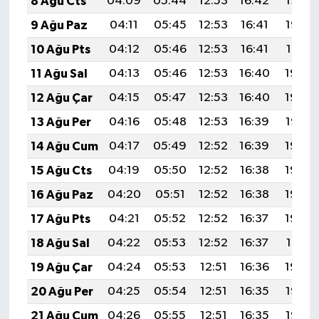
8 Ağu Cts
04:09
05:44
12:53
16:42
19:53
9 Ağu Paz
04:11
05:45
12:53
16:41
19:52
10 Ağu Pts
04:12
05:46
12:53
16:41
19:51
11 Ağu Sal
04:13
05:46
12:53
16:40
19:49
12 Ağu Çar
04:15
05:47
12:53
16:40
19:48
13 Ağu Per
04:16
05:48
12:53
16:39
19:47
14 Ağu Cum
04:17
05:49
12:52
16:39
19:46
15 Ağu Cts
04:19
05:50
12:52
16:38
19:44
16 Ağu Paz
04:20
05:51
12:52
16:38
19:43
17 Ağu Pts
04:21
05:52
12:52
16:37
19:42
18 Ağu Sal
04:22
05:53
12:52
16:37
19:41
19 Ağu Çar
04:24
05:53
12:51
16:36
19:39
20 Ağu Per
04:25
05:54
12:51
16:35
19:38
21 Ağu Cum
04:26
05:55
12:51
16:35
19:36