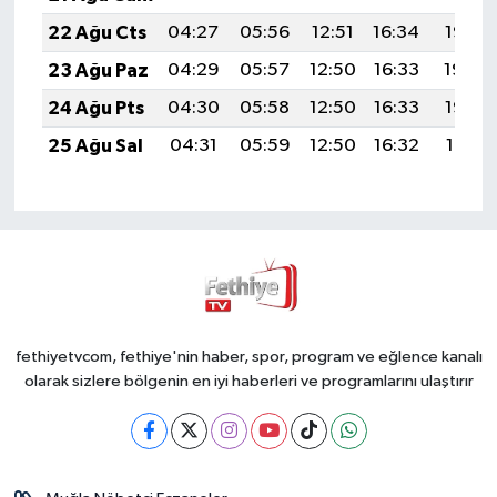
22 Ağu Cts
04:27
05:56
12:51
16:34
19:35
23 Ağu Paz
04:29
05:57
12:50
16:33
19:34
24 Ağu Pts
04:30
05:58
12:50
16:33
19:32
25 Ağu Sal
04:31
05:59
12:50
16:32
19:31
fethiyetvcom, fethiye'nin haber, spor, program ve eğlence kanalı
olarak sizlere bölgenin en iyi haberleri ve programlarını ulaştırır