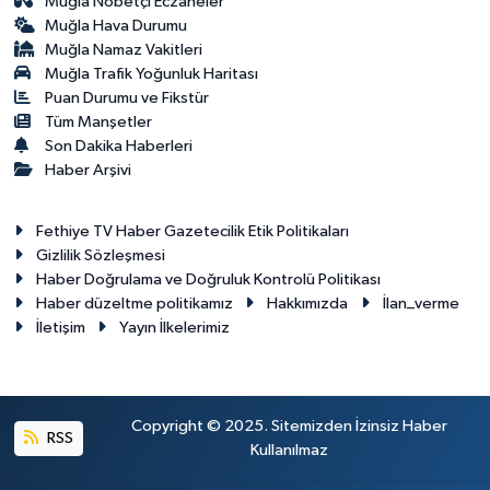
Muğla Nöbetçi Eczaneler
Muğla Hava Durumu
Muğla Namaz Vakitleri
Muğla Trafik Yoğunluk Haritası
Puan Durumu ve Fikstür
Tüm Manşetler
Son Dakika Haberleri
Haber Arşivi
Fethiye TV Haber Gazetecilik Etik Politikaları
Gizlilik Sözleşmesi
Haber Doğrulama ve Doğruluk Kontrolü Politikası
Haber düzeltme politikamız
Hakkımızda
İlan_verme
İletişim
Yayın İlkelerimiz
Copyright © 2025. Sitemizden İzinsiz Haber
RSS
Kullanılmaz