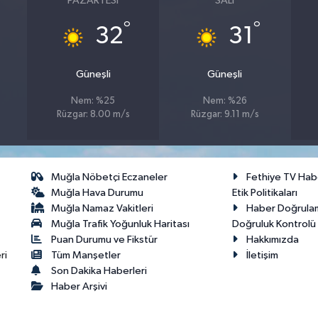
PAZARTESI
SALI
°
°
32
31
Güneşli
Güneşli
Nem: %25
Nem: %26
Rüzgar: 8.00 m/s
Rüzgar: 9.11 m/s
Muğla Nöbetçi Eczaneler
Fethiye TV Hab
Muğla Hava Durumu
Etik Politikaları
Muğla Namaz Vakitleri
Haber Doğrula
Muğla Trafik Yoğunluk Haritası
Doğruluk Kontrolü P
Puan Durumu ve Fikstür
Hakkımızda
ri
Tüm Manşetler
İletişim
Son Dakika Haberleri
Haber Arşivi