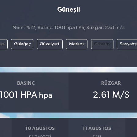
Güneşli
Nem: %12, Basınç: 1001 hpa hPa, Rüzgar: 2.61 m/s
kil
Gülağaç
Güzelyurt
Merkez
Ortaköy
Sarıyahş
BASINÇ
RÜZGAR
1001 HPA
2.61 M/S
hpa
10 AĞUSTOS
11 AĞUSTOS