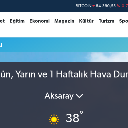
BITCOIN
64.360,53
%-0.
DOLAR
47,7069
%0.
set
Eğitim
Ekonomi
Magazin
Kültür
Turizm
Spo
EURO
55,0265
%0.
STERLİN
64,1897
%0.
u
GRAM ALTIN
6574.81
%1.
BİST100
13.887
%6
n, Yarın ve 1 Haftalık Hava D
Aksaray
°
38