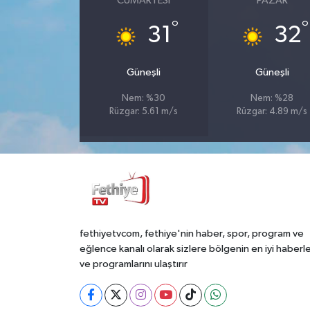
CUMARTESI
PAZAR
°
°
31
32
Güneşli
Güneşli
Nem: %30
Nem: %28
Rüzgar: 5.61 m/s
Rüzgar: 4.89 m/s
fethiyetvcom, fethiye'nin haber, spor, program ve
eğlence kanalı olarak sizlere bölgenin en iyi haberle
ve programlarını ulaştırır