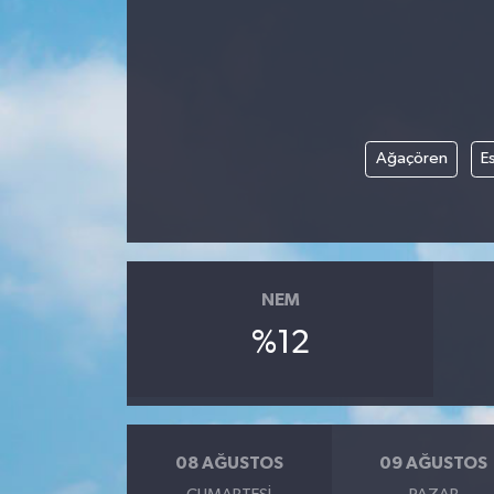
Turizm
Ağaçören
Es
NEM
%12
08 AĞUSTOS
09 AĞUSTOS