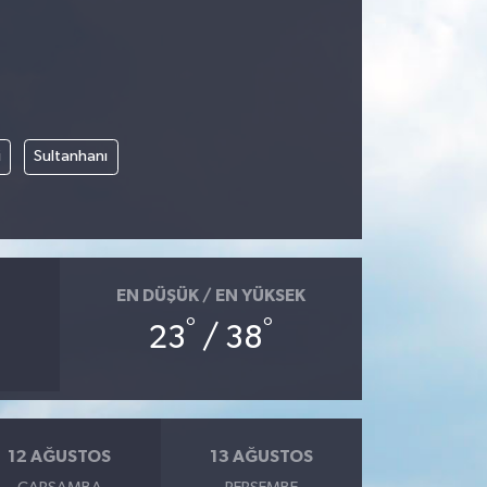
i
Sultanhanı
EN DÜŞÜK / EN YÜKSEK
°
°
23
/ 38
12 AĞUSTOS
13 AĞUSTOS