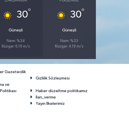
ÇARŞAMBA
PERŞEMBE
°
°
30
30
Güneşli
Güneşli
Nem: %34
Nem: %33
Rüzgar: 6.19 m/s
Rüzgar: 4.19 m/s
er Gazetecilik
Gizlilik Sözleşmesi
ma ve
olitikası
Haber düzeltme politikamız
İlan_verme
Yayın İlkelerimiz