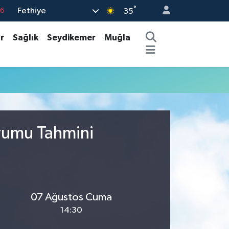
°
Fethiye
76
35
17
r
Sağlık
Seydikemer
Muğla
01
02
44
4
urumu Tahmini
07 Ağustos Cuma
14:30