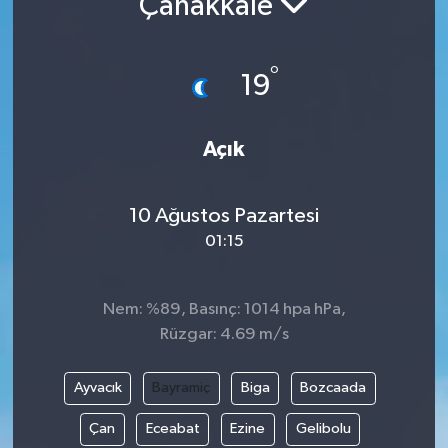
Çanakkale
Turizm
°
19
Açık
10 Ağustos Pazartesi
01:15
Nem: %89, Basınç: 1014 hpa hPa,
Rüzgar: 4.69 m/s
Ayvacık
Bayramiç
Biga
Bozcaada
Çan
Eceabat
Ezine
Gelibolu