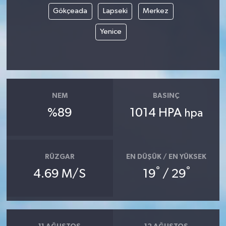
Gökçeada
Lapseki
Merkez
Yenice
NEM
BASINÇ
%89
1014 HPA
hpa
RÜZGAR
EN DÜŞÜK / EN YÜKSEK
°
°
4.69 M/S
19
/ 29