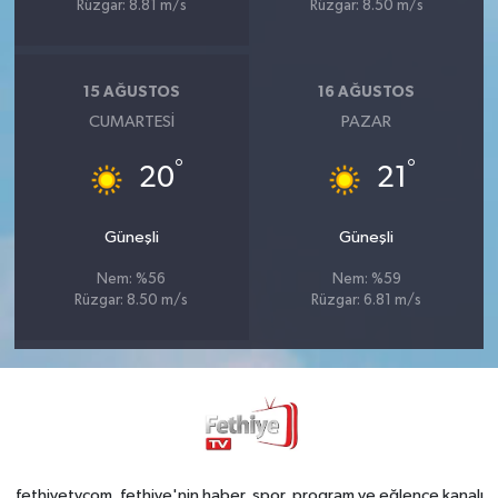
Rüzgar: 8.81 m/s
Rüzgar: 8.50 m/s
15 AĞUSTOS
16 AĞUSTOS
CUMARTESI
PAZAR
°
°
20
21
Güneşli
Güneşli
Nem: %56
Nem: %59
Rüzgar: 8.50 m/s
Rüzgar: 6.81 m/s
fethiyetvcom, fethiye'nin haber, spor, program ve eğlence kanalı