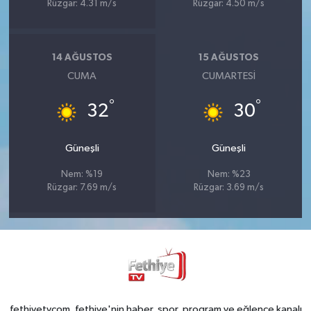
Rüzgar: 4.31 m/s
Rüzgar: 4.50 m/s
14 AĞUSTOS
15 AĞUSTOS
CUMA
CUMARTESI
°
°
32
30
Güneşli
Güneşli
Nem: %19
Nem: %23
Rüzgar: 7.69 m/s
Rüzgar: 3.69 m/s
fethiyetvcom, fethiye'nin haber, spor, program ve eğlence kanalı