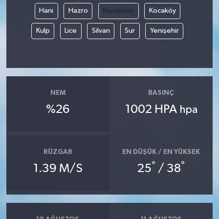
Hani
Hazro
Kayapınar
Kocaköy
Kulp
Lice
Silvan
Sur
Yenişehir
NEM
BASINÇ
%26
1002 HPA
hpa
RÜZGAR
EN DÜŞÜK / EN YÜKSEK
°
°
1.39 M/S
25
/ 38