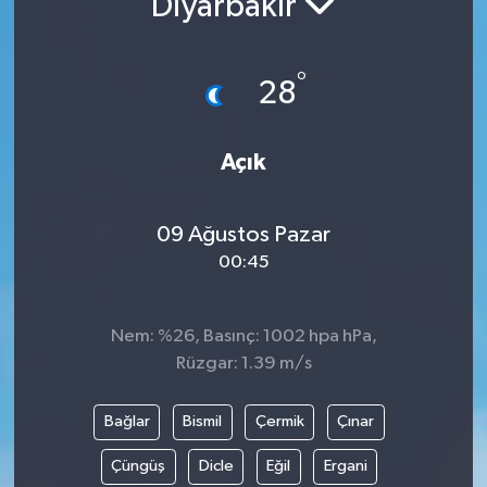
Diyarbakır
Turizm
°
28
Açık
09 Ağustos Pazar
00:45
Nem: %26, Basınç: 1002 hpa hPa,
Rüzgar: 1.39 m/s
Bağlar
Bismil
Çermik
Çınar
Çüngüş
Dicle
Eğil
Ergani