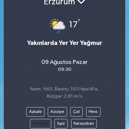
Erzurum
Turizm
°
17
Yakınlarda Yer Yer Yağmur
09 Ağustos Pazar
09:30
Nem: %63, Basınç: 1011 hpa hPa,
Rüzgar: 2.81 m/s
Aşkale
Aziziye
Çat
Hınıs
Horasan
İspir
Karaçoban