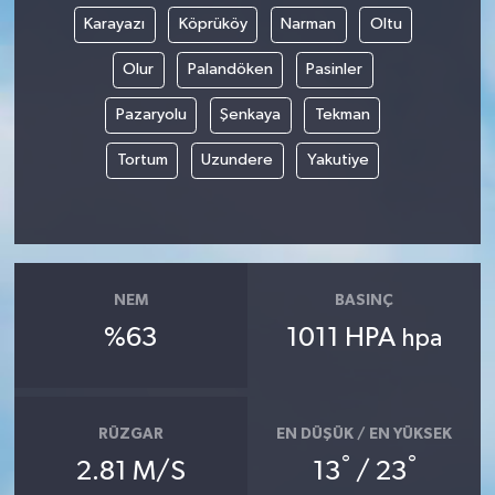
Karayazı
Köprüköy
Narman
Oltu
Olur
Palandöken
Pasinler
Pazaryolu
Şenkaya
Tekman
Tortum
Uzundere
Yakutiye
NEM
BASINÇ
%63
1011 HPA
hpa
RÜZGAR
EN DÜŞÜK / EN YÜKSEK
°
°
2.81 M/S
13
/ 23