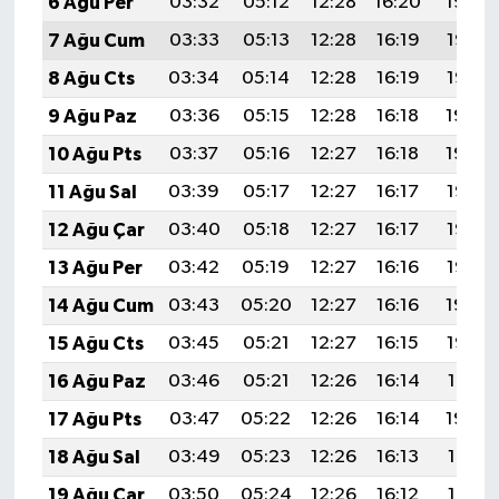
6 Ağu Per
03:32
05:12
12:28
16:20
19:34
7 Ağu Cum
03:33
05:13
12:28
16:19
19:33
8 Ağu Cts
03:34
05:14
12:28
16:19
19:32
9 Ağu Paz
03:36
05:15
12:28
16:18
19:30
10 Ağu Pts
03:37
05:16
12:27
16:18
19:29
11 Ağu Sal
03:39
05:17
12:27
16:17
19:28
12 Ağu Çar
03:40
05:18
12:27
16:17
19:27
13 Ağu Per
03:42
05:19
12:27
16:16
19:25
14 Ağu Cum
03:43
05:20
12:27
16:16
19:24
15 Ağu Cts
03:45
05:21
12:27
16:15
19:23
16 Ağu Paz
03:46
05:21
12:26
16:14
19:21
17 Ağu Pts
03:47
05:22
12:26
16:14
19:20
18 Ağu Sal
03:49
05:23
12:26
16:13
19:18
19 Ağu Çar
03:50
05:24
12:26
16:12
19:17