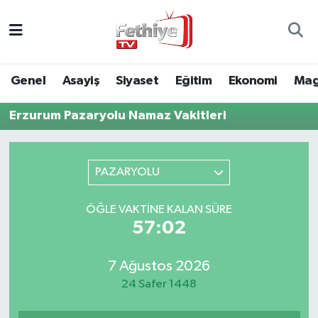
Genel
Muğla Nöbetçi Eczaneler
Genel
Asayiş
Siyaset
Eğitim
Ekonomi
Mag
Siyaset
Muğla Hava Durumu
Erzurum Pazaryolu Namaz Vakitleri
Asayiş
Muğla Namaz Vakitleri
Eğitim
Muğla Trafik Yoğunluk Haritası
PAZARYOLU
Ekonomi
Süper Lig Puan Durumu ve Fikstür
ÖĞLE VAKTINE KALAN SÜRE
57:02
Kültür
Tüm Manşetler
7 Ağustos 2026
Magazin
Son Dakika Haberleri
24 Safer 1448
Spor
Haber Arşivi