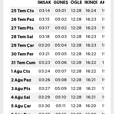
İMSAK
GÜNEŞ
ÖĞLE
İKINDI
AKŞA
25 Tem Cts
03:14
05:01
12:28
16:24
19:46
26 Tem Paz
03:15
05:02
12:28
16:23
19:45
27 Tem Pts
03:17
05:02
12:28
16:23
19:45
28 Tem Sal
03:18
05:03
12:28
16:23
19:44
29 Tem Çar
03:20
05:04
12:28
16:23
19:43
30 Tem Per
03:21
05:05
12:28
16:22
19:42
31 Tem Cum
03:23
05:06
12:28
16:22
19:41
1 Ağu Cts
03:24
05:07
12:28
16:22
19:40
2 Ağu Paz
03:26
05:08
12:28
16:21
19:39
3 Ağu Pts
03:27
05:09
12:28
16:21
19:37
4 Ağu Sal
03:29
05:10
12:28
16:21
19:36
5 Ağu Çar
03:30
05:11
12:28
16:20
19:35