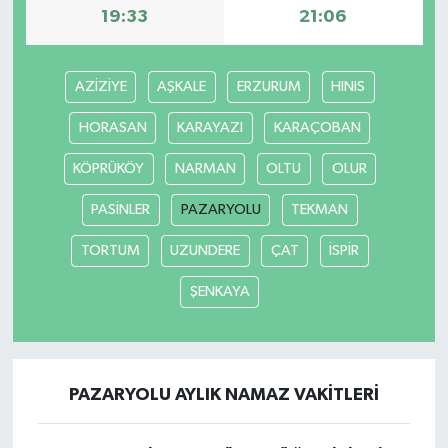
19:33
21:06
AZİZİYE
AŞKALE
ERZURUM
HINIS
HORASAN
KARAYAZI
KARAÇOBAN
KÖPRÜKÖY
NARMAN
OLTU
OLUR
PASİNLER
PAZARYOLU
TEKMAN
TORTUM
UZUNDERE
ÇAT
İSPİR
ŞENKAYA
PAZARYOLU AYLIK NAMAZ VAKITLERI