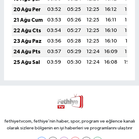
20 Ağu Per
03:52
05:25
12:25
16:12
19:16
21 Ağu Cum
03:53
05:26
12:25
16:11
19:14
22 Ağu Cts
03:54
05:27
12:25
16:10
19:13
23 Ağu Paz
03:56
05:28
12:25
16:10
19:11
24 Ağu Pts
03:57
05:29
12:24
16:09
19:10
25 Ağu Sal
03:59
05:30
12:24
16:08
19:08
fethiyetvcom, fethiye'nin haber, spor, program ve eğlence kanalı
olarak sizlere bölgenin en iyi haberleri ve programlarını ulaştırır