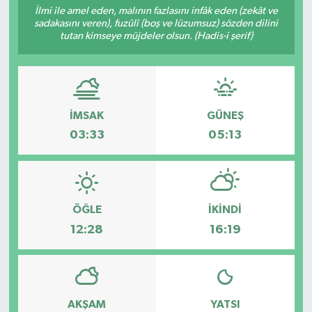
İlmi ile amel eden, malının fazlasını infâk eden (zekât ve
sadakasını veren), fuzûlî (boş ve lüzumsuz) sözden dilini
Turizm
tutan kimseye müjdeler olsun. (Hadis-i şerif)
İMSAK
GÜNEŞ
03:33
05:13
ÖĞLE
İKINDI
12:28
16:19
AKŞAM
YATSI