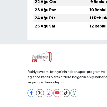
22 Ağu Cts
9 Rebiul
23 Ağu Paz
10 Rebiu
24 Ağu Pts
11 Rebiu
25 Ağu Sal
12 Rebiu
fethiyetvcom, fethiye'nin haber, spor, program ve
eğlence kanalı olarak sizlere bölgenin en iyi haberle
ve programlarını ulaştırır