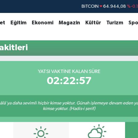
BITCOIN
64.944,08
%-0.
DOLAR
47,7436
%0.
set
Eğitim
Ekonomi
Magazin
Kültür
Turizm
Spo
EURO
55,2510
%0.
STERLİN
64,4811
%0.
kitleri
GRAM ALTIN
6660.55
%0.
BİST100
13.779
%-
YATSI VAKTINE KALAN SÜRE
02:22:57
lâ'ya daha sevimli hiçbir kimse yoktur. Günah işlemeye devam eden yaşl
kimse yoktur. (Hadis-i şerif)