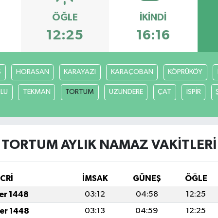
ÖĞLE
İKINDI
12:25
16:16
S
HORASAN
KARAYAZI
KARAÇOBAN
KÖPRÜKÖY
LU
TEKMAN
TORTUM
UZUNDERE
ÇAT
İSPİR
TORTUM AYLIK NAMAZ VAKITLERI
İCRİ
İMSAK
GÜNEŞ
ÖĞLE
fer 1448
03:12
04:58
12:25
fer 1448
03:13
04:59
12:25