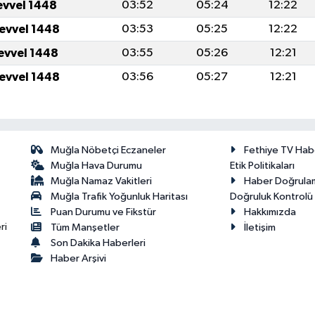
evvel 1448
03:52
05:24
12:22
levvel 1448
03:53
05:25
12:22
levvel 1448
03:55
05:26
12:21
levvel 1448
03:56
05:27
12:21
Muğla Nöbetçi Eczaneler
Fethiye TV Hab
Muğla Hava Durumu
Etik Politikaları
Muğla Namaz Vakitleri
Haber Doğrula
Muğla Trafik Yoğunluk Haritası
Doğruluk Kontrolü P
Puan Durumu ve Fikstür
Hakkımızda
ri
Tüm Manşetler
İletişim
Son Dakika Haberleri
Haber Arşivi