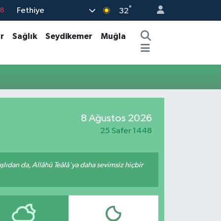
°
Fethiye
18
32
18
r
Sağlık
Seydikemer
Muğla
32
38
03
14
8 Ağustos 2026
25 Safer 1448
ıdan da, Allâhü Teâlâ'ya daha sevimsiz hiçbir