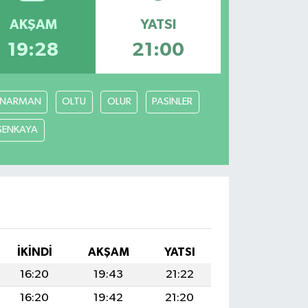
AKŞAM
YATSI
19:28
21:00
NARMAN
OLTU
OLUR
PASİNLER
ŞENKAYA
İKINDI
AKŞAM
YATSI
16:20
19:43
21:22
16:20
19:42
21:20