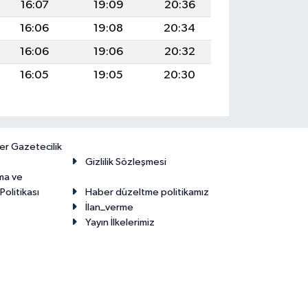
16:07
19:09
20:36
16:06
19:08
20:34
16:06
19:06
20:32
16:05
19:05
20:30
er Gazetecilik
Gizlilik Sözleşmesi
ma ve
olitikası
Haber düzeltme politikamız
İlan_verme
Yayın İlkelerimiz