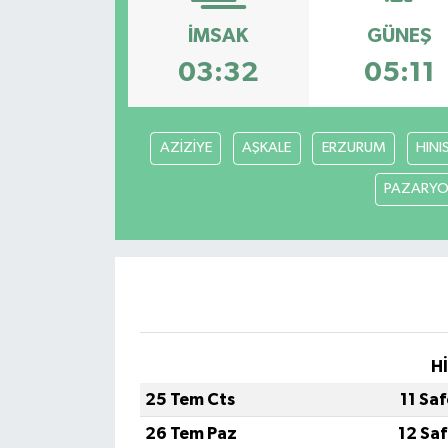
İMSAK
GÜNEŞ
Turizm
03:32
05:11
AZİZİYE
AŞKALE
ERZURUM
HINI
PAZARYO
H
25 Tem Cts
11 Sa
26 Tem Paz
12 Sa