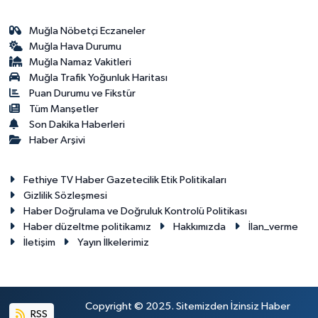
Muğla Nöbetçi Eczaneler
Muğla Hava Durumu
Muğla Namaz Vakitleri
Muğla Trafik Yoğunluk Haritası
Puan Durumu ve Fikstür
Tüm Manşetler
Son Dakika Haberleri
Haber Arşivi
Fethiye TV Haber Gazetecilik Etik Politikaları
Gizlilik Sözleşmesi
Haber Doğrulama ve Doğruluk Kontrolü Politikası
Haber düzeltme politikamız
Hakkımızda
İlan_verme
İletişim
Yayın İlkelerimiz
Copyright © 2025. Sitemizden İzinsiz Haber
RSS