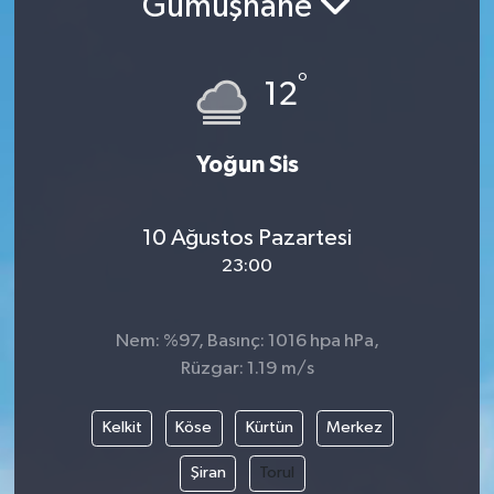
Gümüşhane
Turizm
°
12
Yoğun Sis
10 Ağustos Pazartesi
23:00
Nem: %97, Basınç: 1016 hpa hPa,
Rüzgar: 1.19 m/s
Kelkit
Köse
Kürtün
Merkez
Şiran
Torul