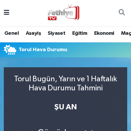
Genel
Muğla Nöbetçi Eczaneler
Genel
Asayiş
Siyaset
Eğitim
Ekonomi
Mag
Siyaset
Muğla Hava Durumu
Torul Hava Durumu
Asayiş
Muğla Namaz Vakitleri
Eğitim
Muğla Trafik Yoğunluk Haritası
Torul Bugün, Yarın ve 1 Haftalık
Ekonomi
Süper Lig Puan Durumu ve Fikstür
Hava Durumu Tahmini
Kültür
Tüm Manşetler
ŞU AN
Magazin
Son Dakika Haberleri
Spor
Haber Arşivi