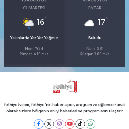
15 AĞUSTOS
16 AĞUSTOS
CUMARTESI
PAZAR
°
°
16
17
Yakınlarda Yer Yer Yağmur
Bulutlu
Nem: %84
Nem: %81
Rüzgar: 4.19 m/s
Rüzgar: 3.89 m/s
fethiyetvcom, fethiye'nin haber, spor, program ve eğlence kanalı
olarak sizlere bölgenin en iyi haberleri ve programlarını ulaştırır