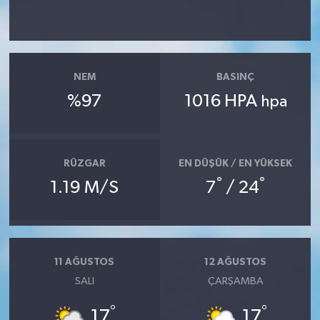
NEM
BASINÇ
%97
1016 HPA
hpa
RÜZGAR
EN DÜŞÜK / EN YÜKSEK
°
°
1.19 M/S
7
/ 24
11 AĞUSTOS
12 AĞUSTOS
SALI
ÇARŞAMBA
°
°
17
17