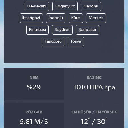
Devrekani
Doğanyurt
Hanönü
İhsangazi
İnebolu
Küre
Merkez
Pınarbaşı
Seydiler
Şenpazar
Taşköprü
Tosya
NEM
BASINÇ
%29
1010 HPA
hpa
RÜZGAR
EN DÜŞÜK / EN YÜKSEK
°
°
5.81 M/S
12
/ 30