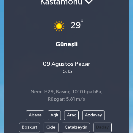
Kastamonu
Turizm
°
29
Güneşli
09 Ağustos Pazar
15:15
Nem: %29, Basınç: 1010 hpa hPa,
Rüzgar: 5.81 m/s
Abana
Ağlı
Araç
Azdavay
Bozkurt
Cide
Çatalzeytin
Daday