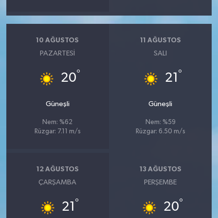
10 AĞUSTOS
11 AĞUSTOS
PAZARTESI
SALI
°
°
20
21
Güneşli
Güneşli
Nem: %62
Nem: %59
Rüzgar: 7.11 m/s
Rüzgar: 6.50 m/s
12 AĞUSTOS
13 AĞUSTOS
ÇARŞAMBA
PERŞEMBE
°
°
21
20