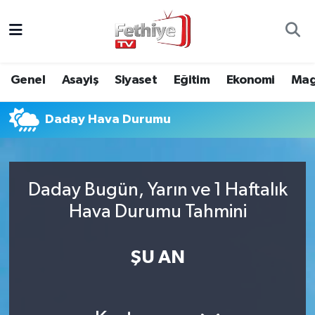
Genel
Muğla Nöbetçi Eczaneler
Genel
Asayiş
Siyaset
Eğitim
Ekonomi
Mag
Siyaset
Muğla Hava Durumu
Daday Hava Durumu
Asayiş
Muğla Namaz Vakitleri
Eğitim
Muğla Trafik Yoğunluk Haritası
Daday Bugün, Yarın ve 1 Haftalık
Ekonomi
Süper Lig Puan Durumu ve Fikstür
Hava Durumu Tahmini
Kültür
Tüm Manşetler
ŞU AN
Magazin
Son Dakika Haberleri
Spor
Haber Arşivi