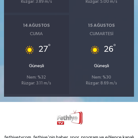
Rüzgar: 3.89 m/s
Rüzgar: 5.00 m/s
14 AĞUSTOS
15 AĞUSTOS
CUMA
CUMARTESI
°
°
27
26
Güneşli
Güneşli
Nem: %32
Nem: %30
Rüzgar: 3.11 m/s
Rüzgar: 8.69 m/s
fethiyetvcom, fethiye'nin haber, spor, program ve eğlence kanalı