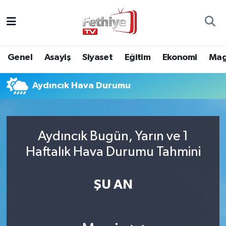
Genel
Muğla Nöbetçi Eczaneler
Genel
Asayiş
Siyaset
Eğitim
Ekonomi
Mag
Siyaset
Muğla Hava Durumu
Aydıncık Hava Durumu
Asayiş
Muğla Namaz Vakitleri
Eğitim
Muğla Trafik Yoğunluk Haritası
Aydıncık Bugün, Yarın ve 1
Ekonomi
Süper Lig Puan Durumu ve Fikstür
Haftalık Hava Durumu Tahmini
Kültür
Tüm Manşetler
ŞU AN
Magazin
Son Dakika Haberleri
Spor
Haber Arşivi