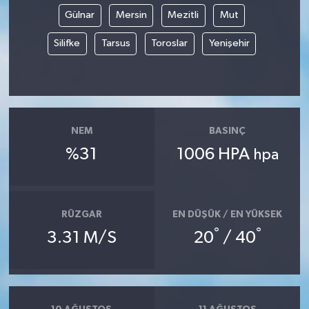
Gülnar
Mersin
Mezitli
Mut
Silifke
Tarsus
Toroslar
Yenişehir
NEM
BASINÇ
%31
1006 HPA
hpa
RÜZGAR
EN DÜŞÜK / EN YÜKSEK
°
°
3.31 M/S
20
/ 40