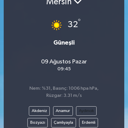
Mersin
Turizm
°
32
Güneşli
09 Ağustos Pazar
09:45
Nem: %31, Basınç: 1006 hpa hPa,
Rüzgar: 3.31 m/s
Akdeniz
Anamur
Aydıncık
Bozyazı
Çamlıyayla
Erdemli