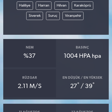
Haliliye
Harran
Hilvan
Karaköprü
Siverek
Suruç
Viranşehir
NEM
BASINÇ
%37
1004 HPA
hpa
RÜZGAR
EN DÜŞÜK / EN YÜKSEK
°
°
2.11 M/S
27
/ 39