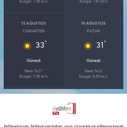
Rüzgar: 7.39 m/s
Rüzgar: 7.61 m/s
15 AĞUSTOS
16 AĞUSTOS
CUMARTESI
PAZAR
°
°
33
31
Güneşli
Güneşli
Nem: %27
Nem: %32
Rüzgar: 7.39 m/s
Rüzgar: 9.50 m/s
fethiyetvcom, fethiye'nin haber, spor, program ve eğlence kanalı