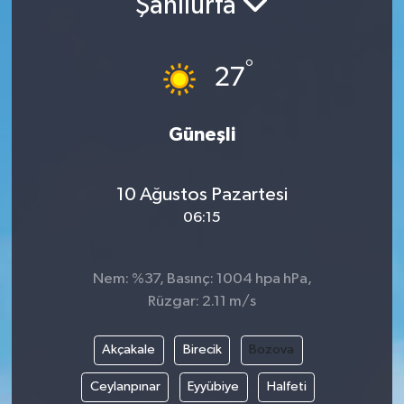
Şanlıurfa
Turizm
°
27
Güneşli
10 Ağustos Pazartesi
06:15
Nem: %37, Basınç: 1004 hpa hPa,
Rüzgar: 2.11 m/s
Akçakale
Birecik
Bozova
Ceylanpınar
Eyyübiye
Halfeti