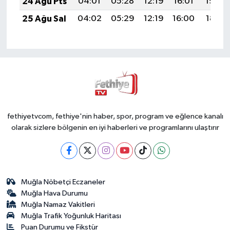
24 Ağu Pts
04:01
05:28
12:19
16:01
19:00
25 Ağu Sal
04:02
05:29
12:19
16:00
18:58
fethiyetvcom, fethiye'nin haber, spor, program ve eğlence kanalı
olarak sizlere bölgenin en iyi haberleri ve programlarını ulaştırır
Muğla Nöbetçi Eczaneler
Muğla Hava Durumu
Muğla Namaz Vakitleri
Muğla Trafik Yoğunluk Haritası
Puan Durumu ve Fikstür