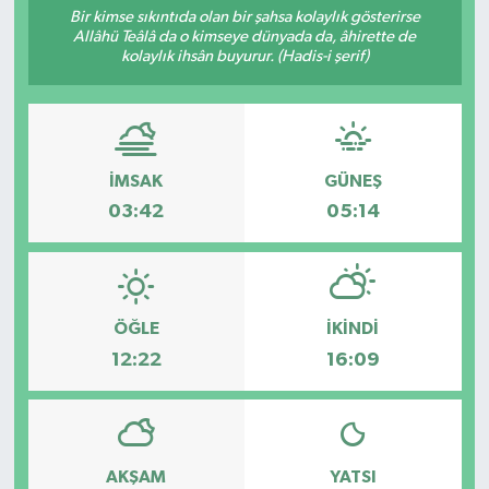
Bir kimse sıkıntıda olan bir şahsa kolaylık gösterirse
Allâhü Teâlâ da o kimseye dünyada da, âhirette de
Turizm
kolaylık ihsân buyurur. (Hadis-i şerif)
İMSAK
GÜNEŞ
03:42
05:14
ÖĞLE
İKINDI
12:22
16:09
AKŞAM
YATSI