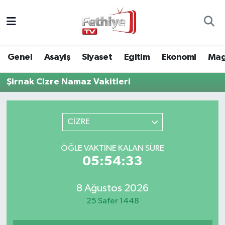
Genel
Muğla Nöbetçi Eczaneler
Genel
Asayiş
Siyaset
Eğitim
Ekonomi
Mag
Siyaset
Muğla Hava Durumu
Şirnak Cizre Namaz Vakitleri
Asayiş
Muğla Namaz Vakitleri
Eğitim
Muğla Trafik Yoğunluk Haritası
CİZRE
Ekonomi
Süper Lig Puan Durumu ve Fikstür
ÖĞLE VAKTINE KALAN SÜRE
05:54:33
Kültür
Tüm Manşetler
8 Ağustos 2026
Magazin
Son Dakika Haberleri
25 Safer 1448
Spor
Haber Arşivi