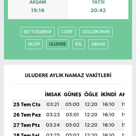
AKŞAM
YATSI
19:16
20:42
BEYTÜŞŞEBAP
CİZRE
GÜÇLÜKONAK
SİLOPİ
ULUDERE
İDİL
ŞIRNAK
ULUDERE AYLIK NAMAZ VAKITLERI
İMSAK
GÜNEŞ
ÖĞLE
İKINDI
AKŞA
25 Tem Cts
03:21
05:00
12:20
16:10
19:30
26 Tem Paz
03:23
05:01
12:20
16:10
19:30
27 Tem Pts
03:24
05:02
12:20
16:10
19:29
28 Tem Sal
03:25
05:02
12:20
16:10
19:28