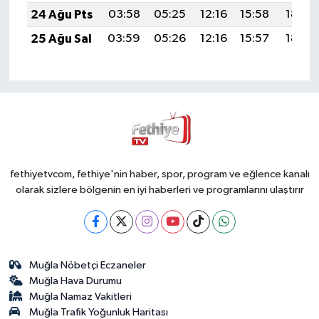
24 Ağu Pts
03:58
05:25
12:16
15:58
18:57
25 Ağu Sal
03:59
05:26
12:16
15:57
18:56
fethiyetvcom, fethiye'nin haber, spor, program ve eğlence kanalı
olarak sizlere bölgenin en iyi haberleri ve programlarını ulaştırır
Muğla Nöbetçi Eczaneler
Muğla Hava Durumu
Muğla Namaz Vakitleri
Muğla Trafik Yoğunluk Haritası