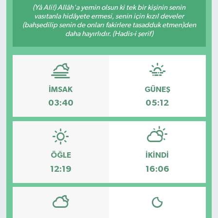
(Yâ Ali!) Allâh'a yemin olsun ki tek bir kişinin senin
vasıtanla hidâyete ermesi, senin için kızıl develer
Turizm
(bahşedilip senin de onları fakirlere tasadduk etmen)den
daha hayırlıdır. (Hadis-i şerif)
İMSAK
GÜNEŞ
03:40
05:12
ÖĞLE
İKINDI
12:19
16:06