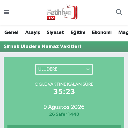
Genel
Muğla Nöbetçi Eczaneler
Genel
Asayiş
Siyaset
Eğitim
Ekonomi
Mag
Siyaset
Muğla Hava Durumu
Şirnak Uludere Namaz Vakitleri
Asayiş
Muğla Namaz Vakitleri
Eğitim
Muğla Trafik Yoğunluk Haritası
ULUDERE
Ekonomi
Süper Lig Puan Durumu ve Fikstür
ÖĞLE VAKTINE KALAN SÜRE
35:23
Kültür
Tüm Manşetler
9 Ağustos 2026
Magazin
Son Dakika Haberleri
26 Safer 1448
Spor
Haber Arşivi