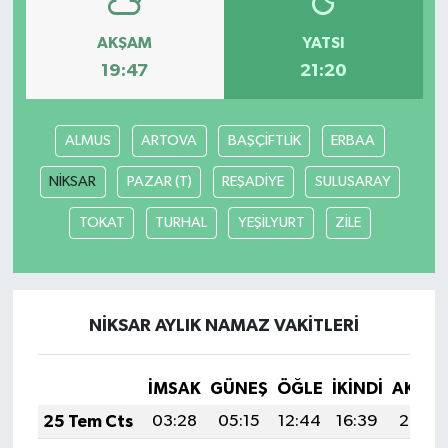
AKŞAM
YATSI
19:47
21:20
ALMUS
ARTOVA
BAŞÇİFTLİK
ERBAA
NİKSAR
PAZAR (T)
REŞADİYE
SULUSARAY
TOKAT
TURHAL
YEŞİLYURT
ZİLE
NİKSAR AYLIK NAMAZ VAKITLERI
İMSAK
GÜNEŞ
ÖĞLE
İKINDI
AKŞA
25 Tem Cts
03:28
05:15
12:44
16:39
20:02