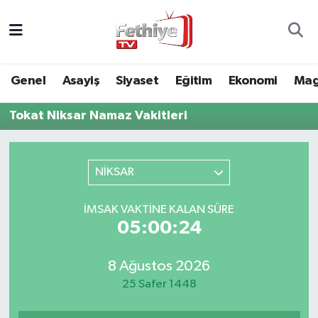
Genel
Muğla Nöbetçi Eczaneler
Genel
Asayiş
Siyaset
Eğitim
Ekonomi
Mag
Siyaset
Muğla Hava Durumu
Tokat Niksar Namaz Vakitleri
Asayiş
Muğla Namaz Vakitleri
Eğitim
Muğla Trafik Yoğunluk Haritası
NİKSAR
Ekonomi
Süper Lig Puan Durumu ve Fikstür
İMSAK VAKTINE KALAN SÜRE
05:00:24
Kültür
Tüm Manşetler
8 Ağustos 2026
Magazin
Son Dakika Haberleri
25 Safer 1448
Spor
Haber Arşivi