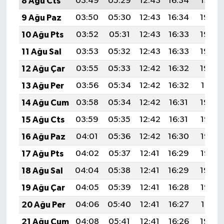
8 Ağu Cts
03:49
05:29
12:43
16:34
19:47
9 Ağu Paz
03:50
05:30
12:43
16:34
19:46
10 Ağu Pts
03:52
05:31
12:43
16:33
19:45
11 Ağu Sal
03:53
05:32
12:43
16:33
19:44
12 Ağu Çar
03:55
05:33
12:42
16:32
19:42
13 Ağu Per
03:56
05:34
12:42
16:32
19:41
14 Ağu Cum
03:58
05:34
12:42
16:31
19:40
15 Ağu Cts
03:59
05:35
12:42
16:31
19:38
16 Ağu Paz
04:01
05:36
12:42
16:30
19:37
17 Ağu Pts
04:02
05:37
12:41
16:29
19:35
18 Ağu Sal
04:04
05:38
12:41
16:29
19:34
19 Ağu Çar
04:05
05:39
12:41
16:28
19:33
20 Ağu Per
04:06
05:40
12:41
16:27
19:31
21 Ağu Cum
04:08
05:41
12:41
16:26
19:30