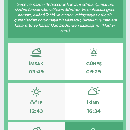
Gece namazına (teheccüde) devam ediniz. Çünkü bu,
sizden önceki sâlih zâtların âdetidir. Ve muhakkak gece
Turizm
namazı, Allâhü Teâlâ'ya mânen yaklaşmaya vesîledir,
günahlardan korunmaya bir vâsıtadır, birtakım günahlara
keffârettir ve hastalıkları bedenden uzaklaştırır. (Hadis-i
şerif)
İMSAK
GÜNEŞ
03:49
05:29
ÖĞLE
İKINDI
12:43
16:34