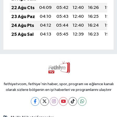
22 Ağu Cts
04:09
05:42
12:40
16:26
19:28
23 Ağu Paz
04:10
05:43
12:40
16:25
19:27
24 Ağu Pts
04:12
05:44
12:40
16:24
19:25
25 Ağu Sal
04:13
05:45
12:39
16:23
19:24
fethiyetvcom, fethiye'nin haber, spor, program ve eğlence kanalı
olarak sizlere bölgenin en iyi haberleri ve programlarını ulaştırır