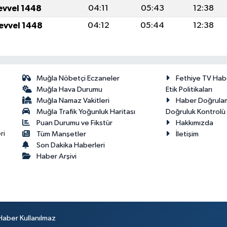
levvel 1448
04:11
05:43
12:38
levvel 1448
04:12
05:44
12:38
Muğla Nöbetçi Eczaneler
Fethiye TV Hab
Muğla Hava Durumu
Etik Politikaları
Muğla Namaz Vakitleri
Haber Doğrula
Muğla Trafik Yoğunluk Haritası
Doğruluk Kontrolü P
Puan Durumu ve Fikstür
Hakkımızda
ri
Tüm Manşetler
İletişim
Son Dakika Haberleri
Haber Arşivi
Haber Kullanılmaz