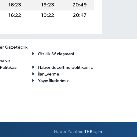
16:23
19:23
20:49
16:22
19:22
20:47
er Gazetecilik
Gizlilik Sözleşmesi
ma ve
olitikası
Haber düzeltme politikamız
İlan_verme
Yayın İlkelerimiz
Haber Yazılımı:
TE Bilişim