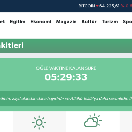
BITCOIN
64.225,61
%-0.
DOLAR
47,7143
%0.
set
Eğitim
Ekonomi
Magazin
Kültür
Turizm
Spo
EURO
55,0317
%-0.
STERLİN
64,2463
%0.
itleri
GRAM ALTIN
6574.81
%1.
BİST100
13.799
%7
ÖĞLE VAKTINE KALAN SÜRE
05:29:33
min, zayıf olandan daha hayırlıdır ve Allâhü Teâlâ'ya daha sevimlidir. (H