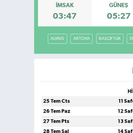
İMSAK
GÜNEŞ
Turizm
03:47
05:27
ALMUS
ARTOVA
BAŞÇİFTLİK
E
Hİ
25 Tem Cts
11 Sa
26 Tem Paz
12 Sa
27 Tem Pts
13 Sa
28 Tem Sal
14 Sa