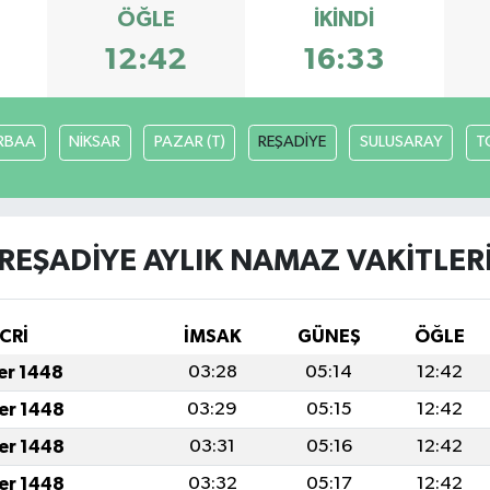
ÖĞLE
İKINDI
12:42
16:33
RBAA
NİKSAR
PAZAR (T)
REŞADİYE
SULUSARAY
T
REŞADİYE AYLIK NAMAZ VAKITLER
CRİ
İMSAK
GÜNEŞ
ÖĞLE
fer 1448
03:28
05:14
12:42
fer 1448
03:29
05:15
12:42
fer 1448
03:31
05:16
12:42
fer 1448
03:32
05:17
12:42