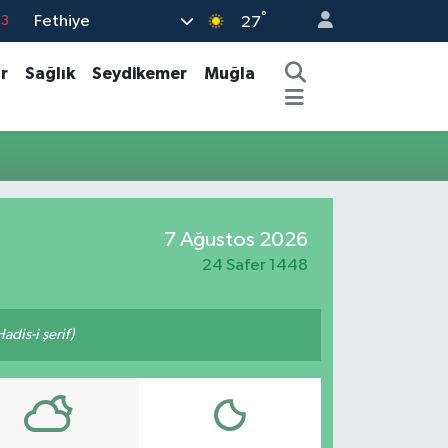
°
Fethiye
63
27
16
r
Sağlık
Seydikemer
Muğla
02
07
44
0
7 Ağustos 2026
24 Safer 1448
adis-i şerif)