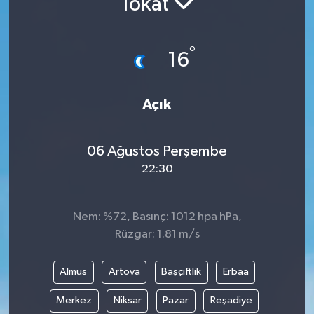
Tokat
Turizm
°
16
Açık
06 Ağustos Perşembe
22:30
Nem: %72, Basınç: 1012 hpa hPa,
Rüzgar: 1.81 m/s
Almus
Artova
Başçiftlik
Erbaa
Merkez
Niksar
Pazar
Reşadiye