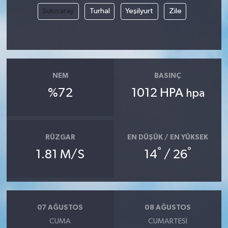
Sulusaray
Turhal
Yeşilyurt
Zile
NEM
BASINÇ
%72
1012 HPA
hpa
RÜZGAR
EN DÜŞÜK / EN YÜKSEK
°
°
1.81 M/S
14
/ 26
07 AĞUSTOS
08 AĞUSTOS
CUMA
CUMARTESI