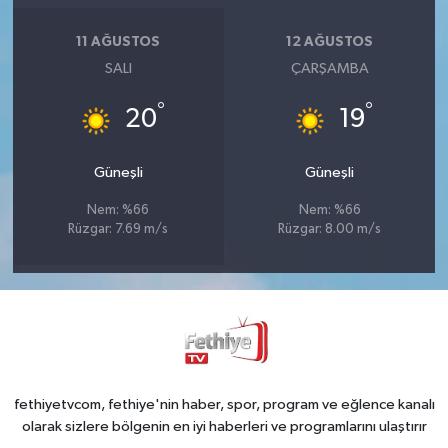
11 AĞUSTOS
12 AĞUSTOS
SALI
ÇARŞAMBA
°
°
20
19
Güneşli
Güneşli
Nem: %66
Nem: %66
Rüzgar: 7.69 m/s
Rüzgar: 8.00 m/s
fethiyetvcom, fethiye'nin haber, spor, program ve eğlence kanalı
olarak sizlere bölgenin en iyi haberleri ve programlarını ulaştırır