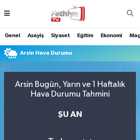
Genel
Muğla Nöbetçi Eczaneler
Genel
Asayiş
Siyaset
Eğitim
Ekonomi
Mag
Siyaset
Muğla Hava Durumu
Arsin Hava Durumu
Asayiş
Muğla Namaz Vakitleri
Eğitim
Muğla Trafik Yoğunluk Haritası
Arsin Bugün, Yarın ve 1 Haftalık
Ekonomi
Süper Lig Puan Durumu ve Fikstür
Hava Durumu Tahmini
Kültür
Tüm Manşetler
ŞU AN
Magazin
Son Dakika Haberleri
Spor
Haber Arşivi