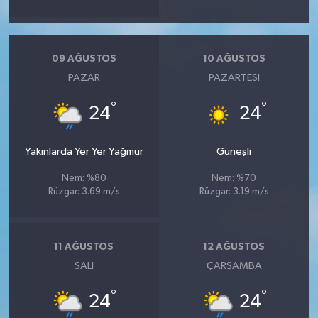
09 AĞUSTOS
10 AĞUSTOS
PAZAR
PAZARTESI
°
°
24
24
Yakınlarda Yer Yer Yağmur
Güneşli
Nem: %80
Nem: %70
Rüzgar: 3.69 m/s
Rüzgar: 3.19 m/s
11 AĞUSTOS
12 AĞUSTOS
SALI
ÇARŞAMBA
°
°
24
24