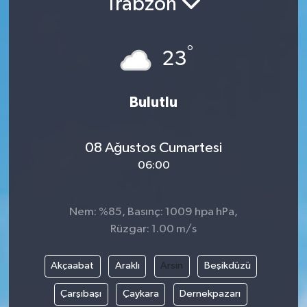
Trabzon
Turizm
°
23
Bulutlu
08 Ağustos Cumartesi
06:00
Nem: %85, Basınç: 1009 hpa hPa,
Rüzgar: 1.00 m/s
Akçaabat
Araklı
Arsin
Beşikdüzü
Çarşıbaşı
Çaykara
Dernekpazarı