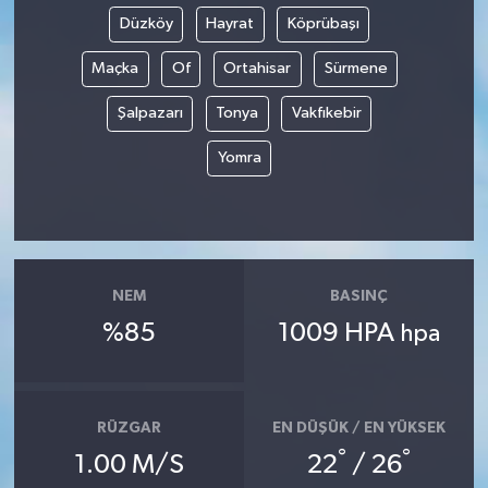
Düzköy
Hayrat
Köprübaşı
Maçka
Of
Ortahisar
Sürmene
Şalpazarı
Tonya
Vakfıkebir
Yomra
NEM
BASINÇ
%85
1009 HPA
hpa
RÜZGAR
EN DÜŞÜK / EN YÜKSEK
°
°
1.00 M/S
22
/ 26