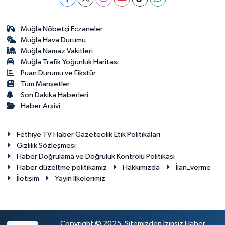
Muğla Nöbetçi Eczaneler
Muğla Hava Durumu
Muğla Namaz Vakitleri
Muğla Trafik Yoğunluk Haritası
Puan Durumu ve Fikstür
Tüm Manşetler
Son Dakika Haberleri
Haber Arşivi
Fethiye TV Haber Gazetecilik Etik Politikaları
Gizlilik Sözleşmesi
Haber Doğrulama ve Doğruluk Kontrolü Politikası
Haber düzeltme politikamız
Hakkımızda
İlan_verme
İletişim
Yayın İlkelerimiz
Copyright © 2025. Sitemizden İzinsiz Haber