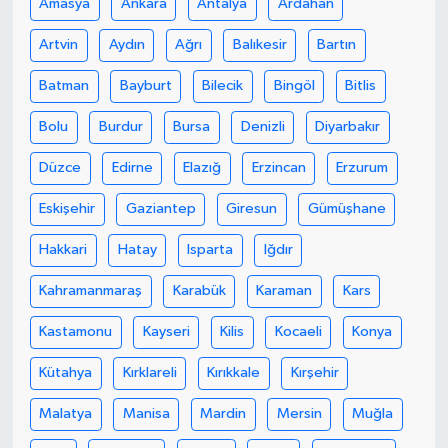
Amasya
Ankara
Antalya
Ardahan
Artvin
Aydın
Ağrı
Balıkesir
Bartın
Batman
Bayburt
Bilecik
Bingöl
Bitlis
Bolu
Burdur
Bursa
Denizli
Diyarbakır
Düzce
Edirne
Elazığ
Erzincan
Erzurum
Eskişehir
Gaziantep
Giresun
Gümüşhane
Hakkari
Hatay
Isparta
Iğdır
Kahramanmaraş
Karabük
Karaman
Kars
Kastamonu
Kayseri
Kilis
Kocaeli
Konya
Kütahya
Kırklareli
Kırıkkale
Kırşehir
Malatya
Manisa
Mardin
Mersin
Muğla