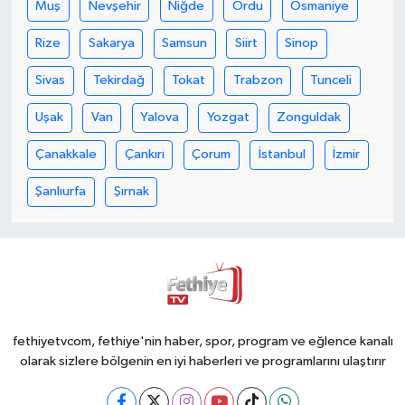
Muş
Nevşehir
Niğde
Ordu
Osmaniye
Rize
Sakarya
Samsun
Siirt
Sinop
Sivas
Tekirdağ
Tokat
Trabzon
Tunceli
Uşak
Van
Yalova
Yozgat
Zonguldak
Çanakkale
Çankırı
Çorum
İstanbul
İzmir
Şanlıurfa
Şırnak
fethiyetvcom, fethiye'nin haber, spor, program ve eğlence kanalı
olarak sizlere bölgenin en iyi haberleri ve programlarını ulaştırır