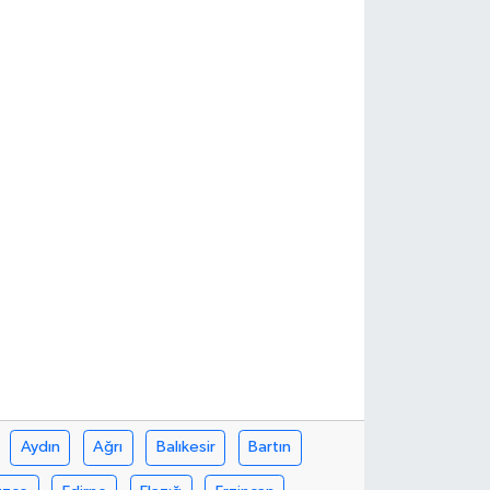
Aydın
Ağrı
Balıkesir
Bartın