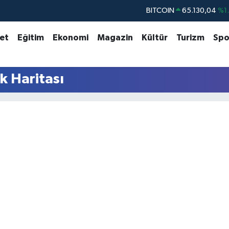
BITCOIN
65.130,04
%1
DOLAR
47,7106
%0.
set
Eğitim
Ekonomi
Magazin
Kültür
Turizm
Spo
EURO
55,1652
%0.
STERLİN
64,4046
%0.
k Haritası
GRAM ALTIN
6648.99
%2.
BİST100
13.773
%-