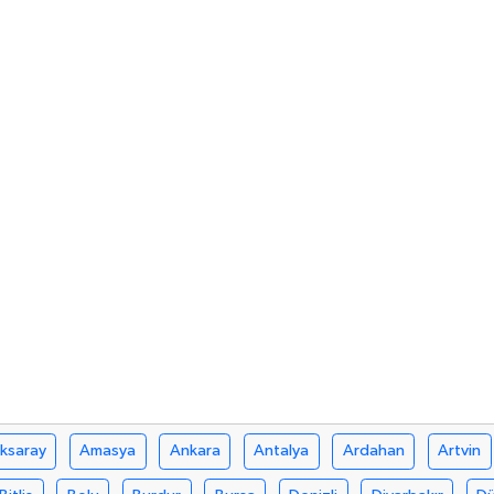
ksaray
Amasya
Ankara
Antalya
Ardahan
Artvin