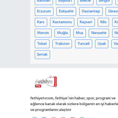
Batman
Bayburt
Bilecik
Bingöl
Erzurum
Eskişehir
Gaziantep
Gires
Kars
Kastamonu
Kayseri
Kilis
K
Mersin
Muğla
Muş
Nevşehir
N
Tokat
Trabzon
Tunceli
Uşak
V
Şırnak
fethiyetvcom, fethiye'nin haber, spor, program ve
eğlence kanalı olarak sizlere bölgenin en iyi haberle
ve programlarını ulaştırır