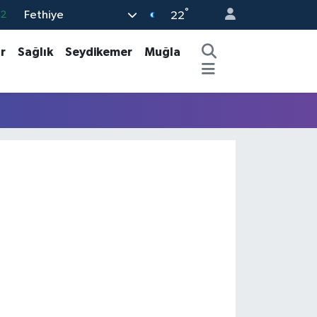
°
Fethiye
.2
22
17
r
Sağlık
Seydikemer
Muğla
27
35
59
19