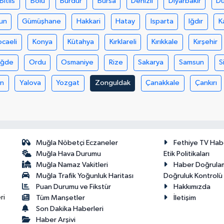
Bitlis
Bolu
Burdur
Bursa
Denizli
Diyarbakır
D
un
Gümüşhane
Hakkari
Hatay
Isparta
Iğdır
K
ocaeli
Konya
Kütahya
Kırklareli
Kırıkkale
Kırşehir
iğde
Ordu
Osmaniye
Rize
Sakarya
Samsun
S
an
Yalova
Yozgat
Zonguldak
Çanakkale
Çankırı
Muğla Nöbetçi Eczaneler
Fethiye TV Hab
Muğla Hava Durumu
Etik Politikaları
Muğla Namaz Vakitleri
Haber Doğrula
Muğla Trafik Yoğunluk Haritası
Doğruluk Kontrolü P
Puan Durumu ve Fikstür
Hakkımızda
ri
Tüm Manşetler
İletişim
Son Dakika Haberleri
Haber Arşivi