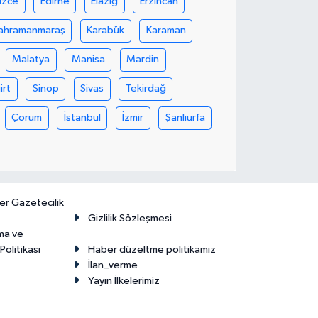
üzce
Edirne
Elazığ
Erzincan
ahramanmaraş
Karabük
Karaman
Malatya
Manisa
Mardin
iirt
Sinop
Sivas
Tekirdağ
Çorum
İstanbul
İzmir
Şanlıurfa
er Gazetecilik
Gizlilik Sözleşmesi
ma ve
olitikası
Haber düzeltme politikamız
İlan_verme
Yayın İlkelerimiz