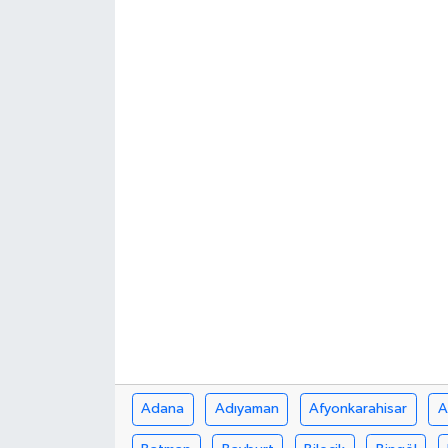
Turizm
Adana
Adıyaman
Afyonkarahisar
A