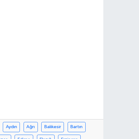
Aydın
Ağrı
Balıkesir
Bartın