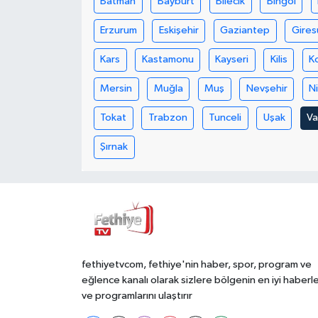
Batman
Bayburt
Bilecik
Bingöl
Erzurum
Eskişehir
Gaziantep
Gires
Kars
Kastamonu
Kayseri
Kilis
K
Mersin
Muğla
Muş
Nevşehir
N
Tokat
Trabzon
Tunceli
Uşak
V
Şırnak
fethiyetvcom, fethiye'nin haber, spor, program ve
eğlence kanalı olarak sizlere bölgenin en iyi haberle
ve programlarını ulaştırır