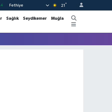
°
Fethiye
.4
21
01
r
Sağlık
Seydikemer
Muğla
06
02
05
14