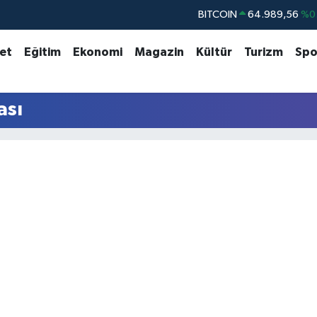
BITCOIN
64.989,56
%0
DOLAR
47,7239
%0.
set
Eğitim
Ekonomi
Magazin
Kültür
Turizm
Spo
EURO
55,1823
%-0.
STERLİN
64,4329
%-0.
ası
GRAM ALTIN
6664.02
%0.
BİST100
13.779
%-