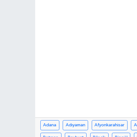
Turizm
Adana
Adıyaman
Afyonkarahisar
A