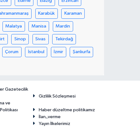
üzce
Edirne
Elazığ
Erzincan
ahramanmaraş
Karabük
Karaman
Malatya
Manisa
Mardin
iirt
Sinop
Sivas
Tekirdağ
Çorum
İstanbul
İzmir
Şanlıurfa
er Gazetecilik
Gizlilik Sözleşmesi
ma ve
olitikası
Haber düzeltme politikamız
İlan_verme
Yayın İlkelerimiz