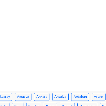
ksaray
Amasya
Ankara
Antalya
Ardahan
Artvin