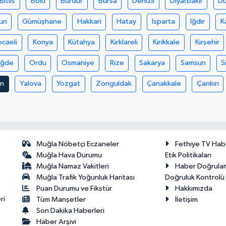
Bitlis
Bolu
Burdur
Bursa
Denizli
Diyarbakır
D
un
Gümüşhane
Hakkari
Hatay
Isparta
Iğdır
K
ocaeli
Konya
Kütahya
Kırklareli
Kırıkkale
Kırşehir
iğde
Ordu
Osmaniye
Rize
Sakarya
Samsun
S
an
Yalova
Yozgat
Zonguldak
Çanakkale
Çankırı
Muğla Nöbetçi Eczaneler
Fethiye TV Hab
Muğla Hava Durumu
Etik Politikaları
Muğla Namaz Vakitleri
Haber Doğrula
Muğla Trafik Yoğunluk Haritası
Doğruluk Kontrolü P
Puan Durumu ve Fikstür
Hakkımızda
ri
Tüm Manşetler
İletişim
Son Dakika Haberleri
Haber Arşivi