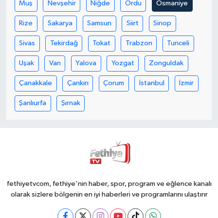
Muş
Nevşehir
Niğde
Ordu
Osmaniye
Rize
Sakarya
Samsun
Siirt
Sinop
Sivas
Tekirdağ
Tokat
Trabzon
Tunceli
Uşak
Van
Yalova
Yozgat
Zonguldak
Çanakkale
Çankırı
Çorum
İstanbul
İzmir
Şanlıurfa
Şırnak
fethiyetvcom, fethiye'nin haber, spor, program ve eğlence kanalı
olarak sizlere bölgenin en iyi haberleri ve programlarını ulaştırır