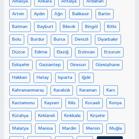
Amasya
Ankara
Antalya
Ardahan
Artvin
Aydın
Ağrı
Balıkesir
Bartın
Batman
Bayburt
Bilecik
Bingöl
Bitlis
Bolu
Burdur
Bursa
Denizli
Diyarbakır
Düzce
Edirne
Elazığ
Erzincan
Erzurum
Eskişehir
Gaziantep
Giresun
Gümüşhane
Hakkari
Hatay
Isparta
Iğdır
Kahramanmaraş
Karabük
Karaman
Kars
Kastamonu
Kayseri
Kilis
Kocaeli
Konya
Kütahya
Kırklareli
Kırıkkale
Kırşehir
Malatya
Manisa
Mardin
Mersin
Muğla