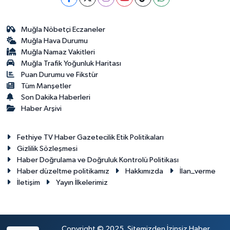
Muğla Nöbetçi Eczaneler
Muğla Hava Durumu
Muğla Namaz Vakitleri
Muğla Trafik Yoğunluk Haritası
Puan Durumu ve Fikstür
Tüm Manşetler
Son Dakika Haberleri
Haber Arşivi
Fethiye TV Haber Gazetecilik Etik Politikaları
Gizlilik Sözleşmesi
Haber Doğrulama ve Doğruluk Kontrolü Politikası
Haber düzeltme politikamız
Hakkımızda
İlan_verme
İletişim
Yayın İlkelerimiz
Copyright © 2025. Sitemizden İzinsiz Haber