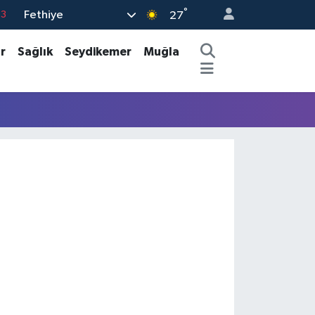
°
Fethiye
63
27
16
r
Sağlık
Seydikemer
Muğla
02
07
44
0