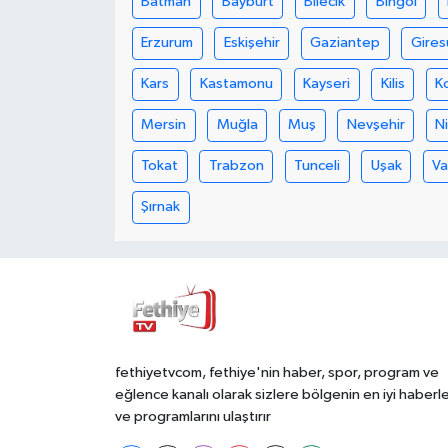
Batman
Bayburt
Bilecik
Bingöl
Erzurum
Eskişehir
Gaziantep
Gires
Kars
Kastamonu
Kayseri
Kilis
K
Mersin
Muğla
Muş
Nevşehir
N
Tokat
Trabzon
Tunceli
Uşak
V
Şırnak
fethiyetvcom, fethiye'nin haber, spor, program ve
eğlence kanalı olarak sizlere bölgenin en iyi haberle
ve programlarını ulaştırır