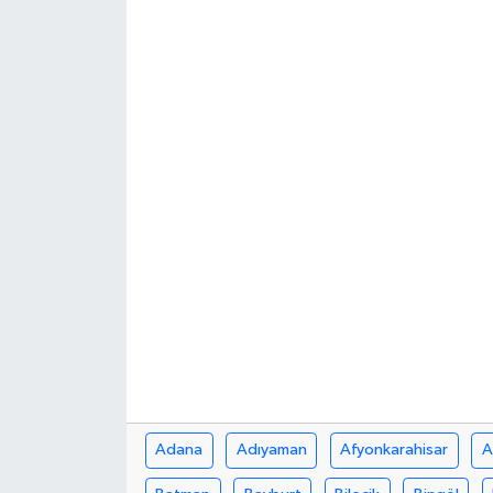
Turizm
Adana
Adıyaman
Afyonkarahisar
A