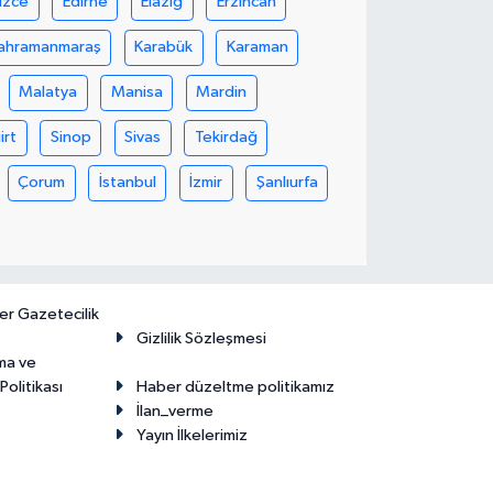
üzce
Edirne
Elazığ
Erzincan
ahramanmaraş
Karabük
Karaman
Malatya
Manisa
Mardin
iirt
Sinop
Sivas
Tekirdağ
Çorum
İstanbul
İzmir
Şanlıurfa
er Gazetecilik
Gizlilik Sözleşmesi
ma ve
olitikası
Haber düzeltme politikamız
İlan_verme
Yayın İlkelerimiz