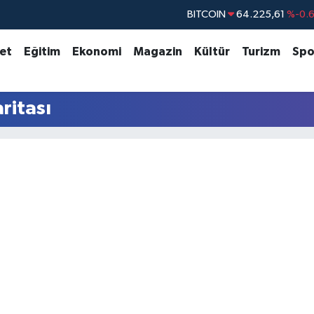
BITCOIN
64.225,61
%-0.
DOLAR
47,7143
%0.
set
Eğitim
Ekonomi
Magazin
Kültür
Turizm
Spo
EURO
55,0317
%-0.
STERLİN
64,2463
%0.
ritası
GRAM ALTIN
6574.81
%1.
BİST100
13.799
%7