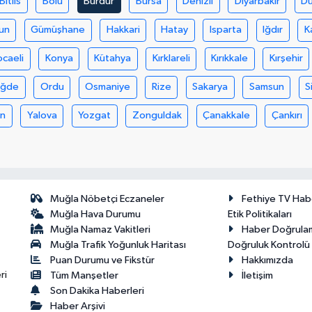
Bitlis
Bolu
Burdur
Bursa
Denizli
Diyarbakır
D
un
Gümüşhane
Hakkari
Hatay
Isparta
Iğdır
K
ocaeli
Konya
Kütahya
Kırklareli
Kırıkkale
Kırşehir
iğde
Ordu
Osmaniye
Rize
Sakarya
Samsun
S
an
Yalova
Yozgat
Zonguldak
Çanakkale
Çankırı
Muğla Nöbetçi Eczaneler
Fethiye TV Hab
Muğla Hava Durumu
Etik Politikaları
Muğla Namaz Vakitleri
Haber Doğrula
Muğla Trafik Yoğunluk Haritası
Doğruluk Kontrolü P
Puan Durumu ve Fikstür
Hakkımızda
ri
Tüm Manşetler
İletişim
Son Dakika Haberleri
Haber Arşivi