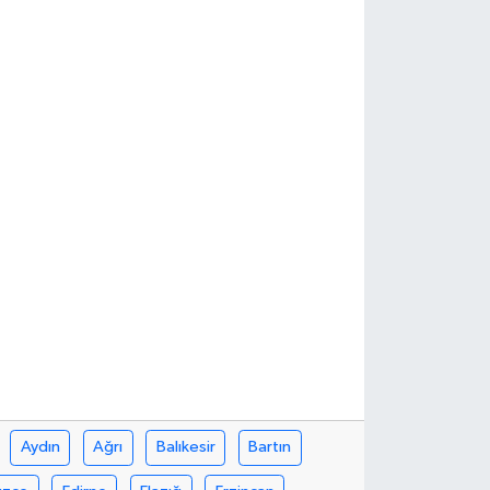
Aydın
Ağrı
Balıkesir
Bartın