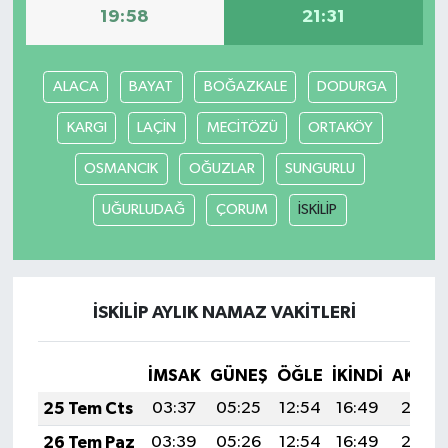
19:58
21:31
ALACA
BAYAT
BOĞAZKALE
DODURGA
KARGI
LAÇİN
MECİTÖZÜ
ORTAKÖY
OSMANCIK
OĞUZLAR
SUNGURLU
UĞURLUDAĞ
ÇORUM
İSKİLİP
İSKİLİP AYLIK NAMAZ VAKITLERI
İMSAK
GÜNEŞ
ÖĞLE
İKINDI
AKŞA
25 Tem Cts
03:37
05:25
12:54
16:49
20:12
26 Tem Paz
03:39
05:26
12:54
16:49
20:12