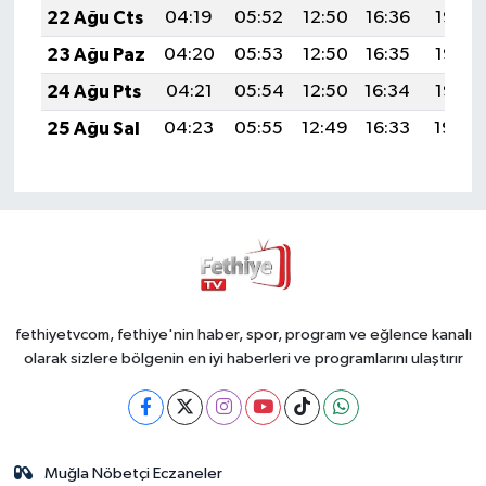
22 Ağu Cts
04:19
05:52
12:50
16:36
19:38
23 Ağu Paz
04:20
05:53
12:50
16:35
19:37
24 Ağu Pts
04:21
05:54
12:50
16:34
19:35
25 Ağu Sal
04:23
05:55
12:49
16:33
19:34
fethiyetvcom, fethiye'nin haber, spor, program ve eğlence kanalı
olarak sizlere bölgenin en iyi haberleri ve programlarını ulaştırır
Muğla Nöbetçi Eczaneler