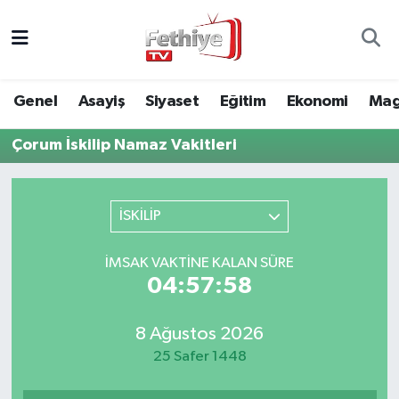
Genel
Muğla Nöbetçi Eczaneler
Genel
Asayiş
Siyaset
Eğitim
Ekonomi
Mag
Siyaset
Muğla Hava Durumu
Çorum İskilip Namaz Vakitleri
Asayiş
Muğla Namaz Vakitleri
Eğitim
Muğla Trafik Yoğunluk Haritası
İSKİLİP
Ekonomi
Süper Lig Puan Durumu ve Fikstür
İMSAK VAKTINE KALAN SÜRE
04:57:58
Kültür
Tüm Manşetler
8 Ağustos 2026
Magazin
Son Dakika Haberleri
25 Safer 1448
Spor
Haber Arşivi