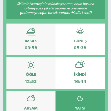
(Mümin) kardeşinle münakaşa etme, onun hoşuna
gitmeyecek şakalar yapma ve ona yerine
Turizm
getiremeyeceğin bir söz verme. (Hadis-i şerif)
İMSAK
GÜNEŞ
03:58
05:38
ÖĞLE
İKINDI
12:53
16:44
AKŞAM
YATSI