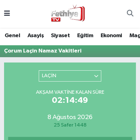
Genel
Muğla Nöbetçi Eczaneler
Genel
Asayiş
Siyaset
Eğitim
Ekonomi
Mag
Siyaset
Muğla Hava Durumu
Çorum Laçin Namaz Vakitleri
Asayiş
Muğla Namaz Vakitleri
Eğitim
Muğla Trafik Yoğunluk Haritası
LAÇİN
Ekonomi
Süper Lig Puan Durumu ve Fikstür
AKŞAM VAKTINE KALAN SÜRE
02:14:49
Kültür
Tüm Manşetler
8 Ağustos 2026
Magazin
Son Dakika Haberleri
25 Safer 1448
Spor
Haber Arşivi