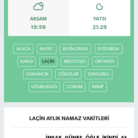
AKŞAM
YATSI
19:56
21:29
ALACA
BAYAT
BOĞAZKALE
DODURGA
KARGI
LAÇİN
MECİTÖZÜ
ORTAKÖY
OSMANCIK
OĞUZLAR
SUNGURLU
UĞURLUDAĞ
ÇORUM
İSKİLİP
LAÇİN AYLIK NAMAZ VAKITLERI
İMSAK
GÜNEŞ
ÖĞLE
İKINDI
AKŞA