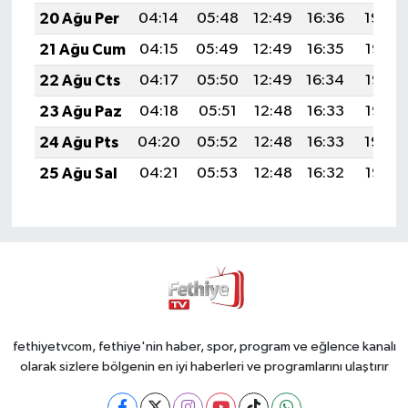
20 Ağu Per
04:14
05:48
12:49
16:36
19:40
21 Ağu Cum
04:15
05:49
12:49
16:35
19:38
22 Ağu Cts
04:17
05:50
12:49
16:34
19:37
23 Ağu Paz
04:18
05:51
12:48
16:33
19:35
24 Ağu Pts
04:20
05:52
12:48
16:33
19:34
25 Ağu Sal
04:21
05:53
12:48
16:32
19:32
fethiyetvcom, fethiye'nin haber, spor, program ve eğlence kanalı
olarak sizlere bölgenin en iyi haberleri ve programlarını ulaştırır