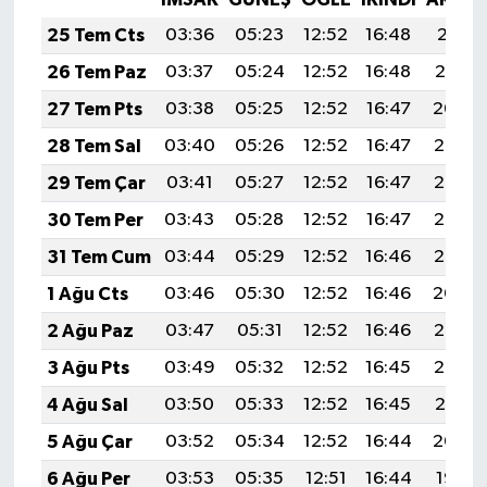
25 Tem Cts
03:36
05:23
12:52
16:48
20:11
26 Tem Paz
03:37
05:24
12:52
16:48
20:10
27 Tem Pts
03:38
05:25
12:52
16:47
20:09
28 Tem Sal
03:40
05:26
12:52
16:47
20:08
29 Tem Çar
03:41
05:27
12:52
16:47
20:07
30 Tem Per
03:43
05:28
12:52
16:47
20:06
31 Tem Cum
03:44
05:29
12:52
16:46
20:05
1 Ağu Cts
03:46
05:30
12:52
16:46
20:04
2 Ağu Paz
03:47
05:31
12:52
16:46
20:03
3 Ağu Pts
03:49
05:32
12:52
16:45
20:02
4 Ağu Sal
03:50
05:33
12:52
16:45
20:01
5 Ağu Çar
03:52
05:34
12:52
16:44
20:00
6 Ağu Per
03:53
05:35
12:51
16:44
19:58