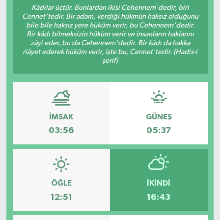
Kâdılar üçtür. Bunlardan ikisi Cehennem'dedir, biri
Cennet'tedir. Bir adam, verdiği hükmün haksız olduğunu
Turizm
bile bile haksız yere hüküm verir, bu Cehennem'dedir.
Bir kâdı bilmeksizin hüküm verir ve insanların haklarını
zâyi eder, bu da Cehennem'dedir. Bir kâdı da hakka
riâyet ederek hüküm verir, işte bu, Cennet'tedir. (Hadis-i
şerif)
İMSAK
GÜNEŞ
03:56
05:37
ÖĞLE
İKINDI
12:51
16:43