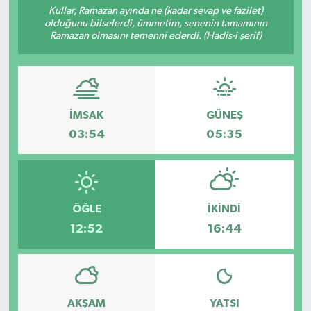
Kullar, Ramazan ayında ne (kadar sevap ve fazilet)
olduğunu bilselerdi, ümmetim, senenin tamamının
Turizm
Ramazan olmasını temenni ederdi. (Hadis-i şerif)
İMSAK
GÜNEŞ
03:54
05:35
ÖĞLE
İKINDI
12:52
16:44
AKŞAM
YATSI