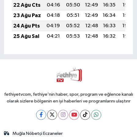
22 Ağu Cts
04:16
05:50
12:49
16:35
19:37
23 Ağu Paz
04:18
05:51
12:49
16:34
19:36
24 Ağu Pts
04:19
05:52
12:48
16:33
19:34
25 Ağu Sal
04:21
05:53
12:48
16:32
19:33
fethiyetvcom, fethiye'nin haber, spor, program ve eğlence kanalı
olarak sizlere bölgenin en iyi haberleri ve programlarını ulaştırır
Muğla Nöbetçi Eczaneler