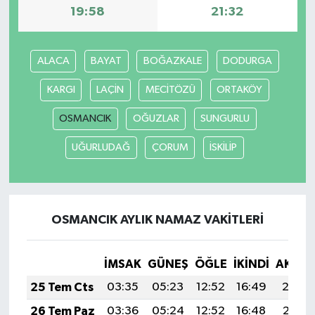
19:58
21:32
ALACA
BAYAT
BOĞAZKALE
DODURGA
KARGI
LAÇİN
MECİTÖZÜ
ORTAKÖY
OSMANCIK
OĞUZLAR
SUNGURLU
UĞURLUDAĞ
ÇORUM
İSKİLİP
OSMANCIK AYLIK NAMAZ VAKITLERI
İMSAK
GÜNEŞ
ÖĞLE
İKINDI
AKŞA
25 Tem Cts
03:35
05:23
12:52
16:49
20:12
26 Tem Paz
03:36
05:24
12:52
16:48
20:11